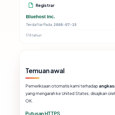
Registrar
Bluehost Inc.
Terdaftar Pada:
2008-07-15
17.8 tahun
Temuan awal
Pemeriksaan otomatis kami terhadap
angkas
yang mengarah ke United States, disajikan o
OK.
Putusan HTTPS