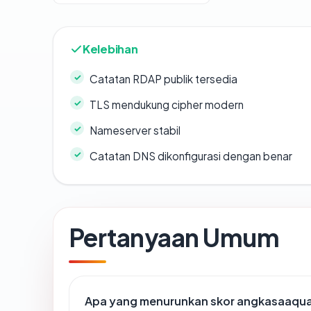
Kelebihan
Catatan RDAP publik tersedia
TLS mendukung cipher modern
Nameserver stabil
Catatan DNS dikonfigurasi dengan benar
Pertanyaan Umum
Apa yang menurunkan skor angkasaaqu