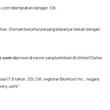
.com disimpulkan dengan: OK.
ahun. Domain berumur panjang biasanya terkait dengan
m.com
diproses di server yang berlokasi di United States.
a 17.8 tahun, SSL OK, registrar Bluehost Inc., negara
"very_safe".