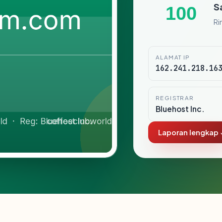
S
100
Ri
ALAMAT IP
162.241.218.16
REGISTRAR
Bluehost Inc.
Laporan lengkap 