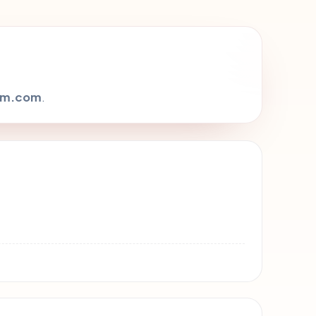
um.com
.