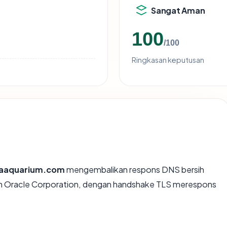
Sangat Aman
100
/100
Ringkasan keputusan
aaquarium.com
mengembalikan respons DNS bersih
leh Oracle Corporation, dengan handshake TLS merespons