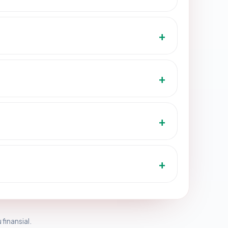
 finansial.