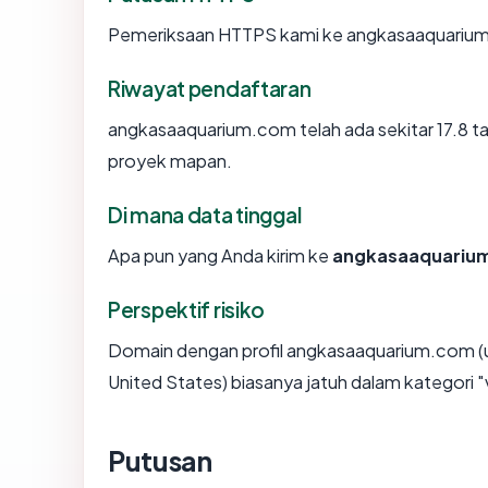
Pemeriksaan HTTPS kami ke angkasaaquarium
Riwayat pendaftaran
angkasaaquarium.com telah ada sekitar 17.8 t
proyek mapan.
Di mana data tinggal
Apa pun yang Anda kirim ke
angkasaaquariu
Perspektif risiko
Domain dengan profil angkasaaquarium.com (usi
United States) biasanya jatuh dalam kategori 
Putusan