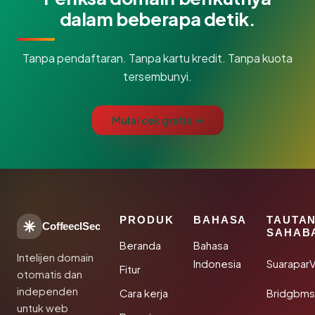
dalam beberapa detik.
Tanpa pendaftaran. Tanpa kartu kredit. Tanpa kuota
tersembunyi.
Mulai cek gratis →
PRODUK
BAHASA
TAUTA
CoffeeclSec
SAHAB
Beranda
Bahasa
Intelijen domain
Indonesia
SuaraparV
Fitur
otomatis dan
independen
Cara kerja
Bridgbms
untuk web