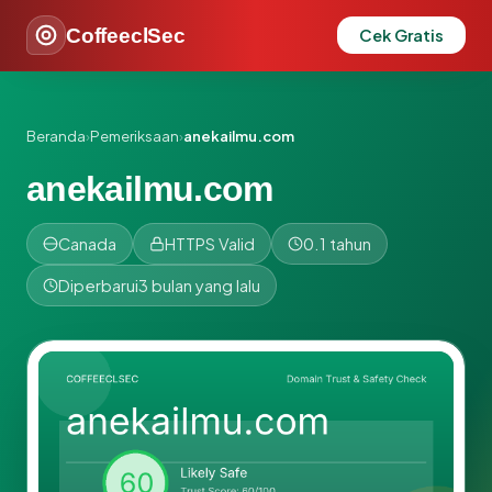
CoffeeclSec
Cek Gratis
Beranda
›
Pemeriksaan
›
anekailmu.com
anekailmu.com
Canada
HTTPS Valid
0.1 tahun
Diperbarui
3 bulan yang lalu