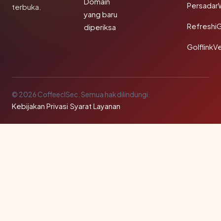
Domain
Persadar
terbuka.
yang baru
Refreshi
diperiksa
GolflinkVe
© 2026 CoffeeclSec. Semua hak dilindungi.
Kebijakan Privasi
·
Syarat Layanan