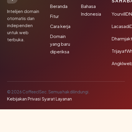
SAHAB
Beranda
Bahasa
Intelijen domain
Indonesia
YourvillD
Fitur
otomatis dan
independen
Cara kerja
Lacasadi
untuk web
Domain
Dharmjak
terbuka.
yang baru
TrijayafW
diperiksa
Angklwe
© 2026 CoffeeclSec. Semua hak dilindungi.
Kebijakan Privasi
·
Syarat Layanan