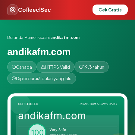
CoffeeclSec
Cek Gratis
Beranda
›
Pemeriksaan
›
andikafm.com
andikafm.com
Canada
HTTPS Valid
19.3 tahun
Diperbarui
3 bulan yang lalu