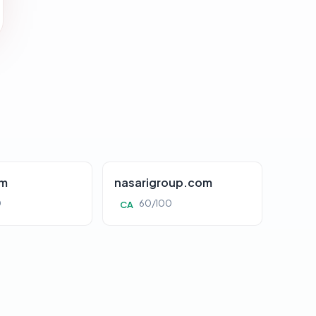
om
nasarigroup.com
0
60/100
CA