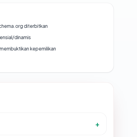
chema.org diterbitkan
densial/dinamis
ak membuktikan kepemilikan