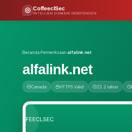
CoffeeclSec
INTELIJEN DOMAIN INDEPENDEN
Beranda
›
Pemeriksaan
›
alfalink.net
alfalink.net
Canada
HTTPS Valid
23.2 tahun