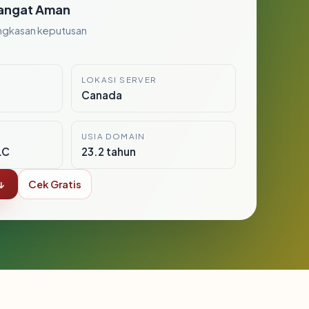
angat Aman
ngkasan keputusan
LOKASI SERVER
Canada
USIA DOMAIN
LC
23.2 tahun
↓
Cek Gratis