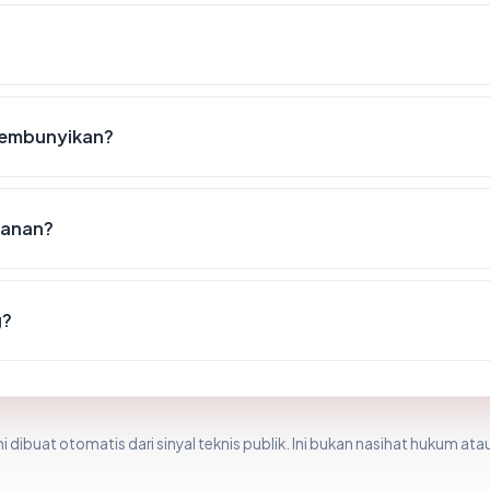
isembunyikan?
amanan?
g?
i dibuat otomatis dari sinyal teknis publik. Ini bukan nasihat hukum atau