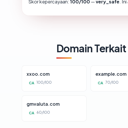
Skor kepercayaan:
100/100
—
very_safe
. In
Domain Terkait
xxoo.com
example.com
100/100
70/100
CA
CA
gmvaluta.com
60/100
CA