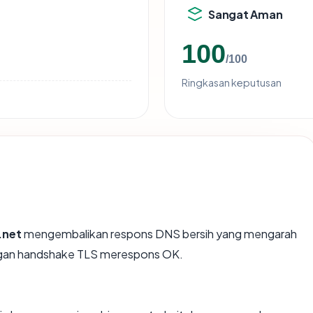
Sangat Aman
100
/100
Ringkasan keputusan
.net
mengembalikan respons DNS bersih yang mengarah
dengan handshake TLS merespons OK.