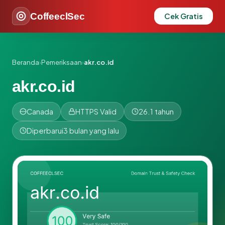
CoffeeclSec
Cek Gratis
Beranda
›
Pemeriksaan
›
akr.co.id
akr.co.id
Canada
HTTPS Valid
26.1 tahun
Diperbarui
3 bulan yang lalu