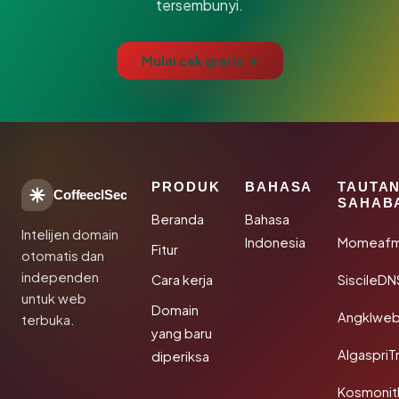
tersembunyi.
Mulai cek gratis →
PRODUK
BAHASA
TAUTA
CoffeeclSec
SAHAB
Beranda
Bahasa
Intelijen domain
Indonesia
Momeafm
Fitur
otomatis dan
independen
Cara kerja
SiscileDN
untuk web
Domain
Angklwe
terbuka.
yang baru
AlgaspriT
diperiksa
Kosmonit