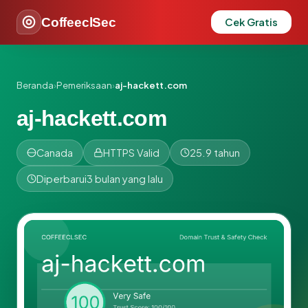
CoffeeclSec
Cek Gratis
Beranda
›
Pemeriksaan
›
aj-hackett.com
aj-hackett.com
Canada
HTTPS Valid
25.9 tahun
Diperbarui
3 bulan yang lalu