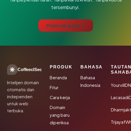
tersembunyi.
Mulai cek gratis →
PRODUK
BAHASA
TAUTA
CoffeeclSec
SAHAB
Beranda
Bahasa
Intelijen domain
Indonesia
YourvillD
Fitur
otomatis dan
independen
Cara kerja
Lacasadi
untuk web
Domain
Dharmjak
terbuka.
yang baru
TrijayafW
diperiksa