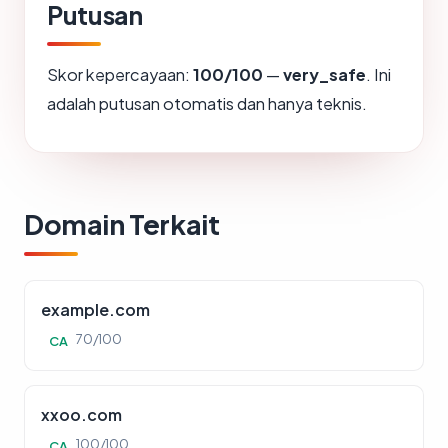
Putusan
Skor kepercayaan:
100/100
—
very_safe
. Ini
adalah putusan otomatis dan hanya teknis.
Domain Terkait
example.com
70/100
CA
xxoo.com
100/100
CA