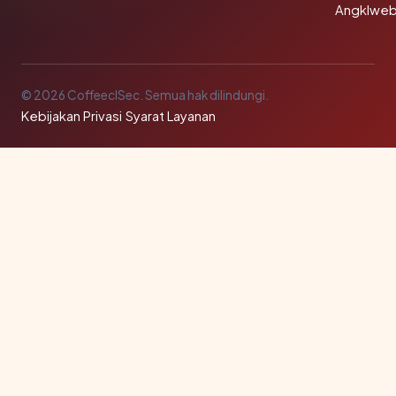
Angklwe
© 2026 CoffeeclSec. Semua hak dilindungi.
Kebijakan Privasi
·
Syarat Layanan