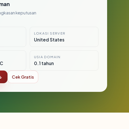
man
ngkasan keputusan
LOKASI SERVER
United States
USIA DOMAIN
LC
0.1 tahun
↓
Cek Gratis