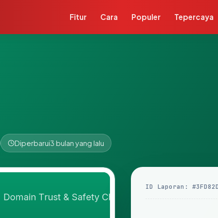
Fitur
Cara
Populer
Tepercaya
Diperbarui
3 bulan yang lalu
ID Laporan: #3FD82