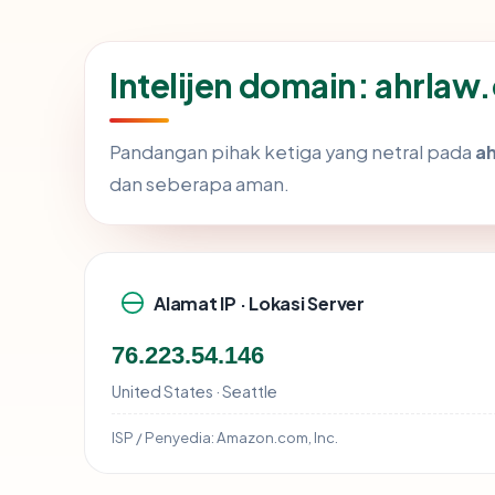
Intelijen domain: ahrla
Pandangan pihak ketiga yang netral pada
a
dan seberapa aman.
Alamat IP · Lokasi Server
76.223.54.146
United States · Seattle
ISP / Penyedia:
Amazon.com, Inc.