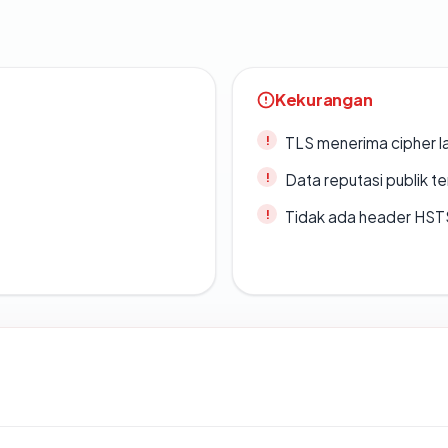
Kekurangan
TLS menerima cipher 
Data reputasi publik t
Tidak ada header HST