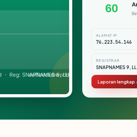
A
60
Ri
ALAMAT IP
76.223.54.146
REGISTRAR
SNAPNAMES 9, L
Laporan lengkap 