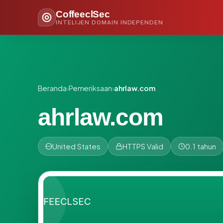
CoffeeclSec
INTELIJEN DOMAIN INDEPENDEN
Beranda
›
Pemeriksaan
›
ahrlaw.com
ahrlaw.com
United States
HTTPS Valid
0.1 tahun