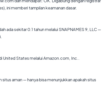
aw.com dan mendapat: OK. Digabung dengan registrar
s), ini memberi tampilan keamanan dasar.
ah ada sekitar 0.1 tahun melalui SNAPNAMES 9, LLC —
.
 di United States melalui Amazon.com, Inc..
kan situs aman — hanya bisa menunjukkan apakah situs