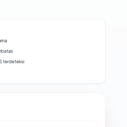
lama
erbatas
S terdeteksi