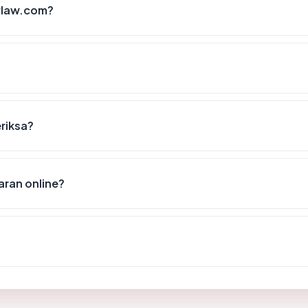
rlaw.com?
eriksa?
ran online?