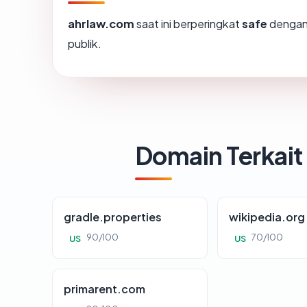
ahrlaw.com
saat ini berperingkat
safe
dengan
publik.
Domain Terkait
gradle.properties
wikipedia.org
90/100
70/100
US
US
primarent.com