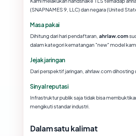
Kami melakukan handshake TLS terhadap ahrl
(SNAPNAMES 9, LLC) dan negara (United State
Masa pakai
Dihitung dari hari pendaftaran,
ahrlaw.com
sud
dalam kategori kematangan "new" model kami
Jejak jaringan
Dari perspektif jaringan, ahrlaw.com dihosting
Sinyal reputasi
Infrastruktur publik saja tidak bisa membukti
mengikuti standar industri.
Dalam satu kalimat