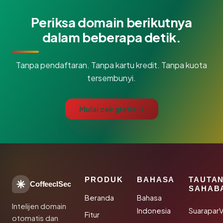
Periksa domain berikutnya
dalam beberapa detik.
Tanpa pendaftaran. Tanpa kartu kredit. Tanpa kuota
tersembunyi.
Mulai cek gratis →
PRODUK
BAHASA
TAUTA
CoffeeclSec
SAHAB
Beranda
Bahasa
Intelijen domain
Indonesia
SuaraparV
Fitur
otomatis dan