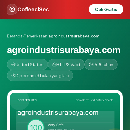
CoffeeclSec
Cek Gratis
Beranda
›
Pemeriksaan
›
agroindustrisurabaya.com
agroindustrisurabaya.com
United States
HTTPS Valid
15.8 tahun
Diperbarui
3 bulan yang lalu