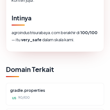
konten jujur.
Intinya
agroindustrisurabaya.com berakhir di
100/100
— itu
very_safe
dalam skala kami.
Domain Terkait
gradle.properties
90/100
US