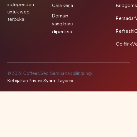
independen
Cara kerja
Bridgbms
untuk web
Domain
Persadar
terbuka.
yang baru
Refreshi
diperiksa
GolflinkVe
© 2026 CoffeeclSec. Semua hak dilindungi.
Kebijakan Privasi
·
Syarat Layanan