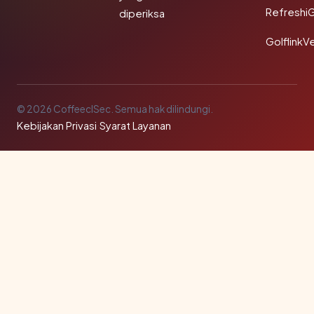
Refreshi
diperiksa
GolflinkVe
© 2026 CoffeeclSec. Semua hak dilindungi.
Kebijakan Privasi
·
Syarat Layanan