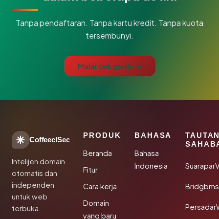
Tanpa pendaftaran. Tanpa kartu kredit. Tanpa kuota
tersembunyi.
Mulai cek gratis →
PRODUK
BAHASA
TAUTA
CoffeeclSec
SAHAB
Beranda
Bahasa
Intelijen domain
Indonesia
SuaraparV
Fitur
otomatis dan
independen
Cara kerja
Bridgbms
untuk web
Domain
Persadar
terbuka.
yang baru