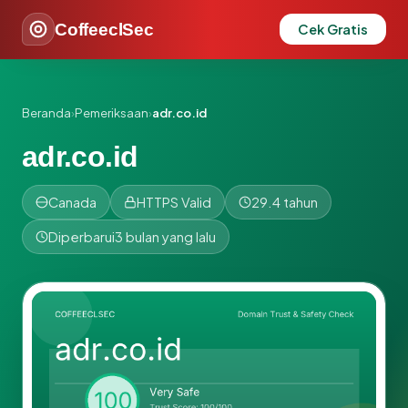
CoffeeclSec
Cek Gratis
Beranda
›
Pemeriksaan
›
adr.co.id
adr.co.id
Canada
HTTPS Valid
29.4 tahun
Diperbarui
3 bulan yang lalu