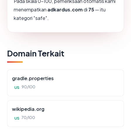
Pada skala 0-100, pemeriksaan otomatis kami
menempatkan
adkardus.com
di
75
— itu
kategori "safe".
Domain Terkait
gradle.properties
90/100
US
wikipedia.org
70/100
US