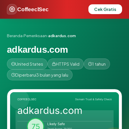
CoffeeclSec
Cek Gratis
Beranda
›
Pemeriksaan
›
adkardus.com
adkardus.com
United States
HTTPS Valid
1 tahun
Diperbarui
3 bulan yang lalu