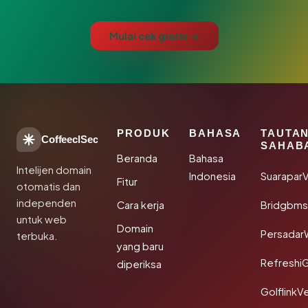
Mulai cek gratis →
PRODUK
BAHASA
TAUTA
CoffeeclSec
SAHAB
Beranda
Bahasa
Intelijen domain
Indonesia
SuaraparV
Fitur
otomatis dan
independen
Cara kerja
Bridgbms
untuk web
Domain
Persadar
terbuka.
yang baru
Refreshi
diperiksa
GolflinkVe