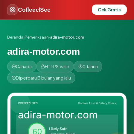
CoffeeclSec
Cek Gratis
Beranda
›
Pemeriksaan
›
adira-motor.com
adira-motor.com
Canada
HTTPS Valid
0 tahun
Diperbarui
3 bulan yang lalu