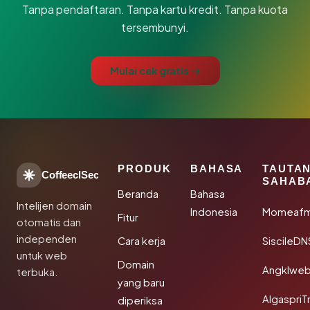
Tanpa pendaftaran. Tanpa kartu kredit. Tanpa kuota
tersembunyi.
Mulai cek gratis →
PRODUK
BAHASA
TAUTA
CoffeeclSec
SAHAB
Beranda
Bahasa
Intelijen domain
Indonesia
Momeafm
Fitur
otomatis dan
independen
Cara kerja
SiscileDN
untuk web
Domain
Angklwe
terbuka.
yang baru
AlgaspriT
diperiksa