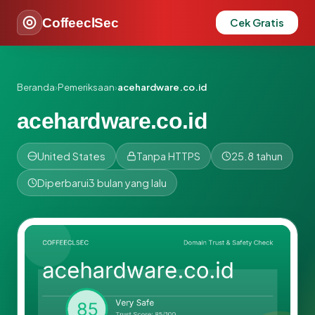
CoffeeclSec
Cek Gratis
Beranda
›
Pemeriksaan
›
acehardware.co.id
acehardware.co.id
United States
Tanpa HTTPS
25.8 tahun
Diperbarui
3 bulan yang lalu