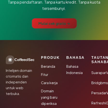
Tanpa pendaftaran. Tanpa kartu kredit. Tanpa kuota
tersembunyi.
Mulai cek gratis →
PRODUK
BAHASA
TAUTA
CoffeeclSec
SAHAB
Beranda
Bahasa
Intelijen domain
Indonesia
SuaraparV
Fitur
otomatis dan
independen
Cara kerja
Bridgbms
untuk web
Domain
Persadar
terbuka.
yang baru
Refreshi
diperiksa