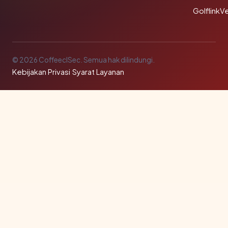
GolflinkVe
© 2026 CoffeeclSec. Semua hak dilindungi.
Kebijakan Privasi
·
Syarat Layanan