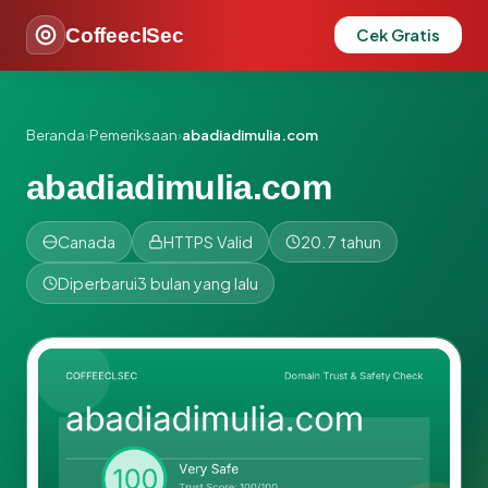
CoffeeclSec
Cek Gratis
Beranda
›
Pemeriksaan
›
abadiadimulia.com
abadiadimulia.com
Canada
HTTPS Valid
20.7 tahun
Diperbarui
3 bulan yang lalu