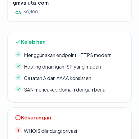
gmvaluta.com
60/100
CA
Kelebihan
Menggunakan endpoint HTTPS modern
Hosting di jaringan ISP yang mapan
Catatan A dan AAAA konsisten
SAN mencakup domain dengan benar
Kekurangan
WHOIS dilindungi privasi