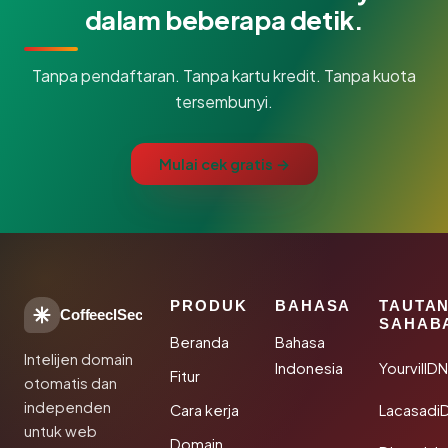
dalam beberapa detik.
Tanpa pendaftaran. Tanpa kartu kredit. Tanpa kuota
tersembunyi.
Mulai cek gratis →
PRODUK
BAHASA
TAUTA
CoffeeclSec
SAHAB
Beranda
Bahasa
Intelijen domain
Indonesia
YourvillD
Fitur
otomatis dan
independen
Cara kerja
Lacasadi
untuk web
Domain