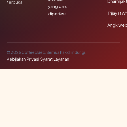
Dharmjak
terbuka.
yang baru
TrijayafW
diperiksa
Angklwe
© 2026 CoffeeclSec. Semua hak dilindungi.
Kebijakan Privasi
·
Syarat Layanan