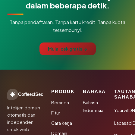
dalam beberapa detik.
Tanpa pendaftaran. Tanpa kartu kredit. Tanpa kuota
tersembunyi.
Mulai cek gratis →
PRODUK
BAHASA
TAUTA
CoffeeclSec
SAHAB
Beranda
Bahasa
Intelijen domain
Indonesia
YourvillD
Fitur
otomatis dan
independen
Cara kerja
Lacasadi
untuk web
Domain