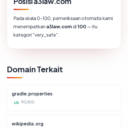
Posisi a3law.com
Pada skala 0-100, pemeriksaan otomatis kami
menempatkan
a3law.com
di
100
— itu
kategori "very_safe".
Domain Terkait
gradle.properties
90/100
US
wikipedia.org