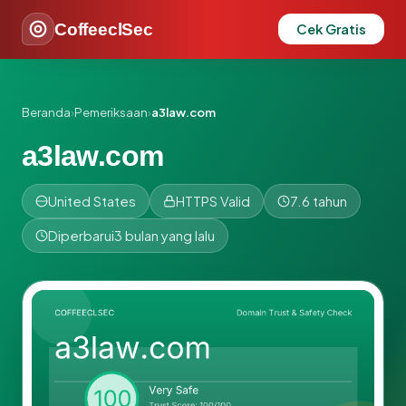
CoffeeclSec
Cek Gratis
Beranda
›
Pemeriksaan
›
a3law.com
a3law.com
United States
HTTPS Valid
7.6 tahun
Diperbarui
3 bulan yang lalu