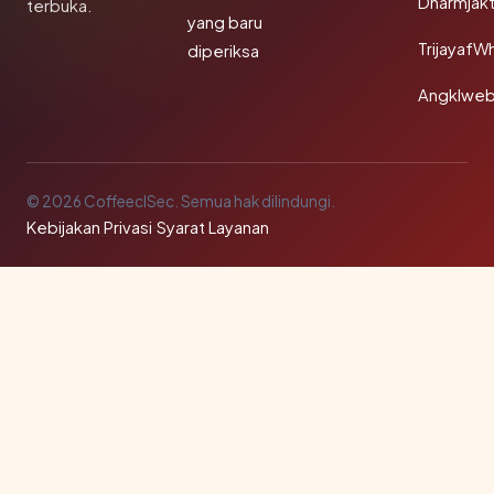
Dharmjak
terbuka.
yang baru
TrijayafW
diperiksa
Angklwe
© 2026 CoffeeclSec. Semua hak dilindungi.
Kebijakan Privasi
·
Syarat Layanan