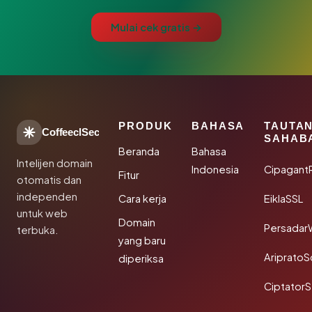
Mulai cek gratis →
PRODUK
BAHASA
TAUTA
CoffeeclSec
SAHAB
Beranda
Bahasa
Intelijen domain
Indonesia
Cipagant
Fitur
otomatis dan
independen
Cara kerja
EiklaSSL
untuk web
Domain
Persadar
terbuka.
yang baru
Ariprato
diperiksa
Ciptator