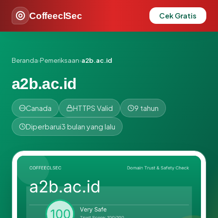
CoffeeclSec
Cek Gratis
Beranda
›
Pemeriksaan
›
a2b.ac.id
a2b.ac.id
Canada
HTTPS Valid
9 tahun
Diperbarui
3 bulan yang lalu