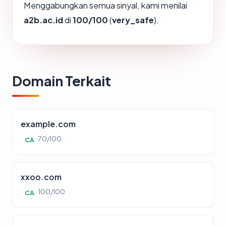
Menggabungkan semua sinyal, kami menilai
a2b.ac.id
di
100/100
(
very_safe
).
Domain Terkait
example.com
70/100
CA
xxoo.com
100/100
CA