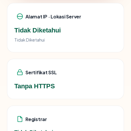
Alamat IP · Lokasi Server
Tidak Diketahui
Tidak Diketahui
Sertifikat SSL
Tanpa HTTPS
Registrar