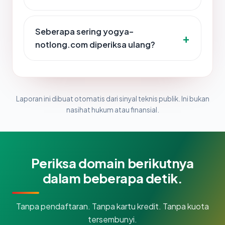
Seberapa sering yogya-
notlong.com diperiksa ulang?
Laporan ini dibuat otomatis dari sinyal teknis publik. Ini bukan
nasihat hukum atau finansial.
Periksa domain berikutnya
dalam beberapa detik.
Tanpa pendaftaran. Tanpa kartu kredit. Tanpa kuota
tersembunyi.