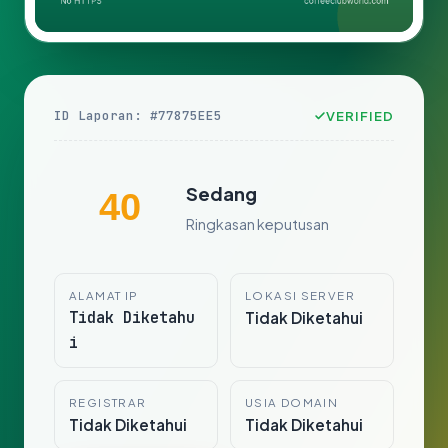
ID Laporan: #77875EE5
VERIFIED
Sedang
40
Ringkasan keputusan
ALAMAT IP
LOKASI SERVER
Tidak Diketahu
Tidak Diketahui
i
REGISTRAR
USIA DOMAIN
Tidak Diketahui
Tidak Diketahui