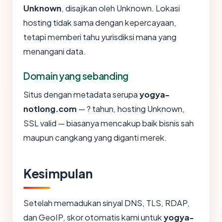
Unknown
, disajikan oleh Unknown. Lokasi
hosting tidak sama dengan kepercayaan,
tetapi memberi tahu yurisdiksi mana yang
menangani data.
Domain yang sebanding
Situs dengan metadata serupa
yogya-
notlong.com
— ? tahun, hosting Unknown,
SSL valid — biasanya mencakup baik bisnis sah
maupun cangkang yang diganti merek.
Kesimpulan
Setelah memadukan sinyal DNS, TLS, RDAP,
dan GeoIP, skor otomatis kami untuk
yogya-