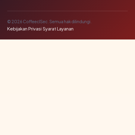
© 2026 CoffeeclSec. Semua hak dilindungi.
Kebijakan Privasi
·
Syarat Layanan