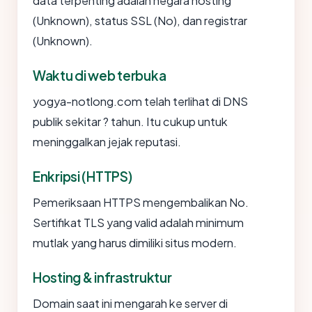
data terpenting adalah negara hosting
(Unknown), status SSL (No), dan registrar
(Unknown).
Waktu di web terbuka
yogya-notlong.com telah terlihat di DNS
publik sekitar ? tahun. Itu cukup untuk
meninggalkan jejak reputasi.
Enkripsi (HTTPS)
Pemeriksaan HTTPS mengembalikan No.
Sertifikat TLS yang valid adalah minimum
mutlak yang harus dimiliki situs modern.
Hosting & infrastruktur
Domain saat ini mengarah ke server di