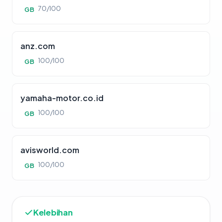
70/100
GB
anz.com
100/100
GB
yamaha-motor.co.id
100/100
GB
avisworld.com
100/100
GB
Kelebihan