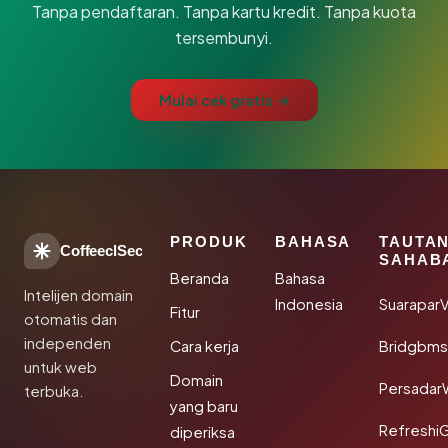
Tanpa pendaftaran. Tanpa kartu kredit. Tanpa kuota
tersembunyi.
Mulai cek gratis →
PRODUK
BAHASA
TAUTA
CoffeeclSec
SAHAB
Beranda
Bahasa
Intelijen domain
Indonesia
SuaraparV
Fitur
otomatis dan
independen
Cara kerja
Bridgbms
untuk web
Domain
Persadar
terbuka.
yang baru
Refreshi
diperiksa