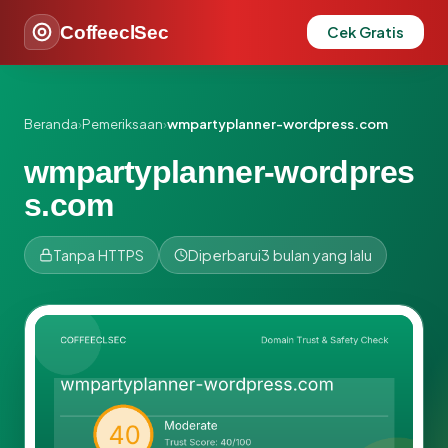
CoffeeclSec
Cek Gratis
Beranda
›
Pemeriksaan
›
wmpartyplanner-wordpress.com
wmpartyplanner-wordpres
s.com
Tanpa HTTPS
Diperbarui
3 bulan yang lalu