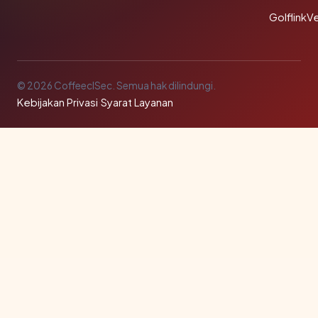
GolflinkVe
© 2026 CoffeeclSec. Semua hak dilindungi.
Kebijakan Privasi
·
Syarat Layanan