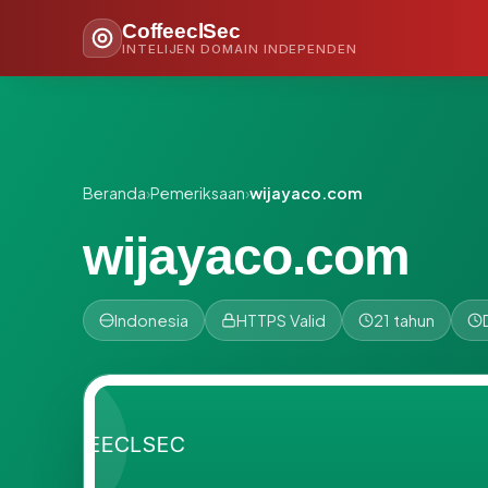
CoffeeclSec
INTELIJEN DOMAIN INDEPENDEN
Beranda
›
Pemeriksaan
›
wijayaco.com
wijayaco.com
Indonesia
HTTPS Valid
21 tahun