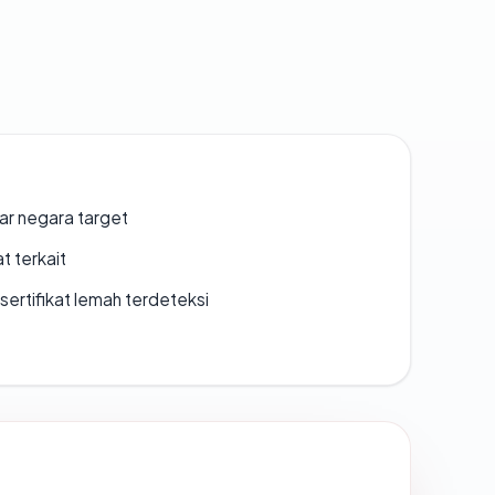
uar negara target
t terkait
ertifikat lemah terdeteksi