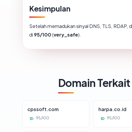
Kesimpulan
Setelah memadukan sinyal DNS, TLS, RDAP, d
di
95/100
(
very_safe
).
Domain Terkait
cpssoft.com
harpa.co.id
95/100
95/100
ID
ID