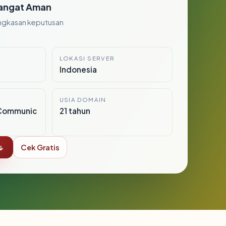
angat Aman
ngkasan keputusan
LOKASI SERVER
Indonesia
USIA DOMAIN
Communic
21 tahun
↓
Cek Gratis