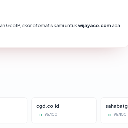
an GeoIP, skor otomatis kami untuk
wijayaco.com
ada
cgd.co.id
sahabatg
95/100
95/100
ID
ID