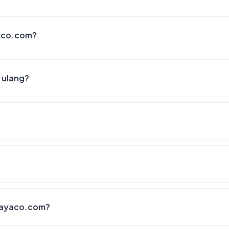
yaco.com?
 ulang?
ijayaco.com?