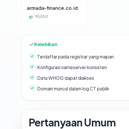
armada-finance.co.id
95/100
ID
Kelebihan
Terdaftar pada registrar yang mapan
Konfigurasi nameserver konsisten
Data WHOIS dapat diakses
Domain muncul dalam log CT publik
Pertanyaan Umum