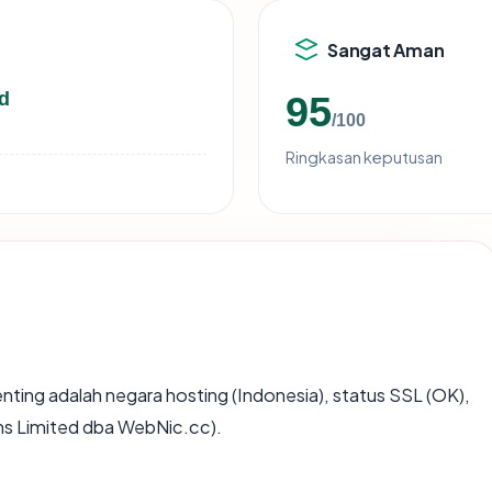
Sangat Aman
d
95
/100
Ringkasan keputusan
rpenting adalah negara hosting (Indonesia), status SSL (OK),
s Limited dba WebNic.cc).