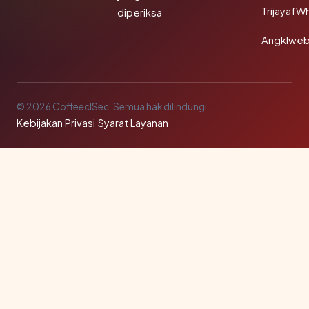
TrijayafW
diperiksa
Angklwe
© 2026 CoffeeclSec. Semua hak dilindungi.
Kebijakan Privasi
·
Syarat Layanan