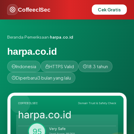
CoffeeclSec
Cek Gratis
Beranda
›
Pemeriksaan
›
harpa.co.id
harpa.co.id
Indonesia
HTTPS Valid
18.3 tahun
Diperbarui
3 bulan yang lalu