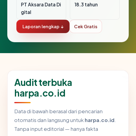
PT Aksara Data Di
18.3 tahun
gital
Laporan lengkap ↓
Cek Gratis
Audit terbuka
harpa.co.id
Data di bawah berasal dari pencarian
otomatis dan langsung untuk
harpa.co.id
.
Tanpa input editorial — hanya fakta