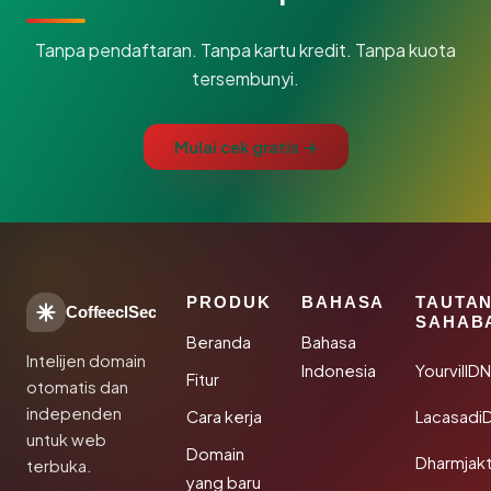
Tanpa pendaftaran. Tanpa kartu kredit. Tanpa kuota
tersembunyi.
Mulai cek gratis →
PRODUK
BAHASA
TAUTA
CoffeeclSec
SAHAB
Beranda
Bahasa
Intelijen domain
Indonesia
YourvillD
Fitur
otomatis dan
independen
Cara kerja
Lacasadi
untuk web
Domain
Dharmjak
terbuka.
yang baru