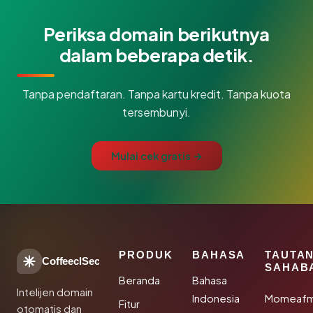
Periksa domain berikutnya
dalam beberapa detik.
Tanpa pendaftaran. Tanpa kartu kredit. Tanpa kuota
tersembunyi.
Mulai cek gratis →
PRODUK
BAHASA
TAUTA
CoffeeclSec
SAHAB
Beranda
Bahasa
Intelijen domain
Indonesia
Momeafm
Fitur
otomatis dan