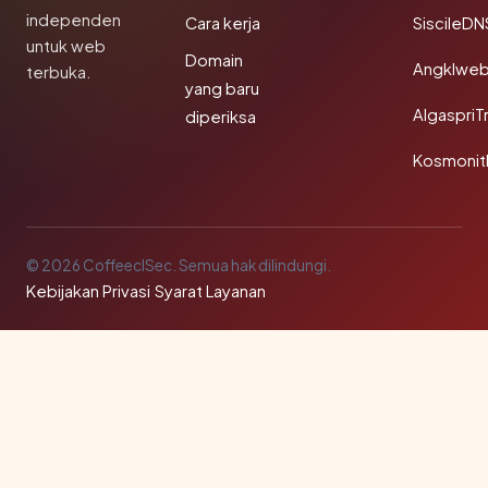
independen
Cara kerja
SiscileDN
untuk web
Domain
Angklwe
terbuka.
yang baru
AlgaspriT
diperiksa
Kosmonit
© 2026 CoffeeclSec. Semua hak dilindungi.
Kebijakan Privasi
·
Syarat Layanan