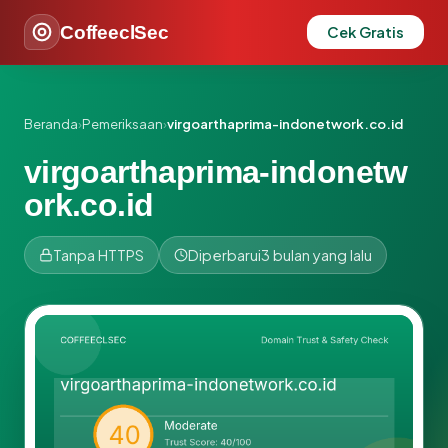
CoffeeclSec
Cek Gratis
Beranda
›
Pemeriksaan
›
virgoarthaprima-indonetwork.co.id
virgoarthaprima-indonetw
ork.co.id
Tanpa HTTPS
Diperbarui
3 bulan yang lalu