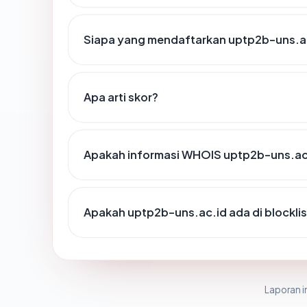
Siapa yang mendaftarkan uptp2b-uns.a
Apa arti skor?
Apakah informasi WHOIS uptp2b-uns.ac
Apakah uptp2b-uns.ac.id ada di blockli
Laporan in