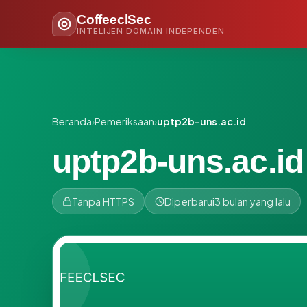
CoffeeclSec
INTELIJEN DOMAIN INDEPENDEN
Beranda
›
Pemeriksaan
›
uptp2b-uns.ac.id
uptp2b-uns.ac.id
Tanpa HTTPS
Diperbarui
3 bulan yang lalu