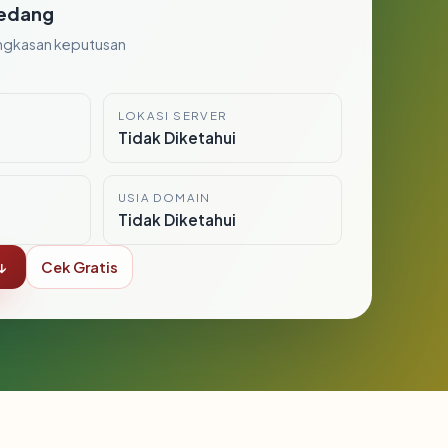
edang
ngkasan keputusan
LOKASI SERVER
i
Tidak Diketahui
USIA DOMAIN
Tidak Diketahui
↓
Cek Gratis