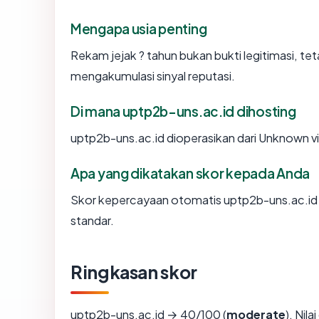
Mengapa usia penting
Rekam jejak ? tahun bukan bukti legitimasi, tet
mengakumulasi sinyal reputasi.
Di mana uptp2b-uns.ac.id dihosting
uptp2b-uns.ac.id dioperasikan dari Unknown 
Apa yang dikatakan skor kepada Anda
Skor kepercayaan otomatis uptp2b-uns.ac.id m
standar.
Ringkasan skor
uptp2b-uns.ac.id → 40/100 (
moderate
). Nil