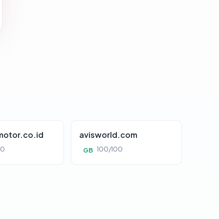
otor.co.id
avisworld.com
00
100/100
GB