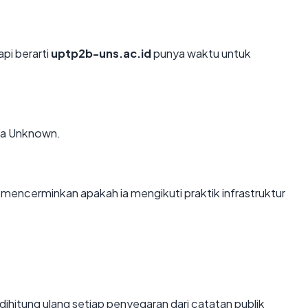
api berarti
uptp2b-uns.ac.id
punya waktu untuk
via Unknown.
encerminkan apakah ia mengikuti praktik infrastruktur
ai dihitung ulang setiap penyegaran dari catatan publik