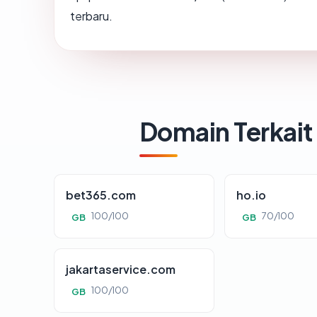
terbaru.
Domain Terkait
bet365.com
ho.io
100/100
70/100
GB
GB
jakartaservice.com
100/100
GB