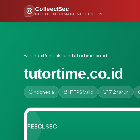
CoffeeclSec
INTELIJEN DOMAIN INDEPENDEN
Beranda
›
Pemeriksaan
›
tutortime.co.id
tutortime.co.id
Indonesia
HTTPS Valid
17.2 tahun