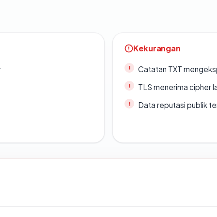
Kekurangan
r
Catatan TXT mengeksp
TLS menerima cipher 
Data reputasi publik t