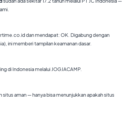
d
sudah ada sekitar 17.2 tahun melalui PT JC Indonesia —
ami.
rtime.co.id dan mendapat: OK. Digabung dengan
sia), ini memberi tampilan keamanan dasar.
sting di Indonesia melalui JOGJACAMP.
kan situs aman — hanya bisa menunjukkan apakah situs