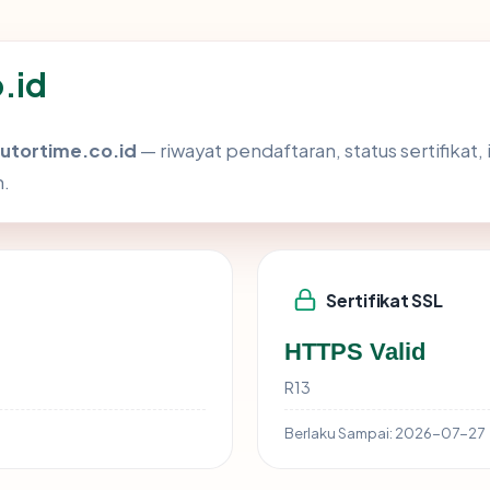
o.id
tutortime.co.id
— riwayat pendaftaran, status sertifikat,
h.
Sertifikat SSL
HTTPS Valid
R13
Berlaku Sampai:
2026-07-27