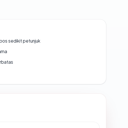
os sedikit petunjuk
lama
erbatas