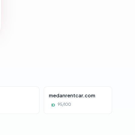
d
medanrentcar.com
95/100
ID