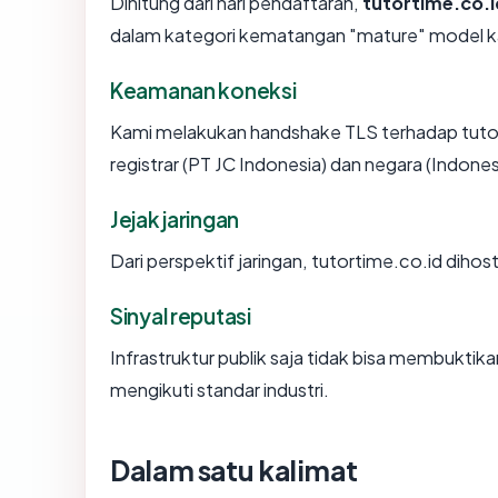
Dihitung dari hari pendaftaran,
tutortime.co.i
dalam kategori kematangan "mature" model k
Keamanan koneksi
Kami melakukan handshake TLS terhadap tuto
registrar (PT JC Indonesia) dan negara (Indone
Jejak jaringan
Dari perspektif jaringan, tutortime.co.id diho
Sinyal reputasi
Infrastruktur publik saja tidak bisa membukti
mengikuti standar industri.
Dalam satu kalimat