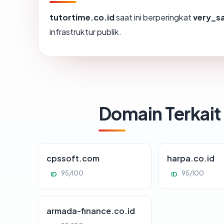
tutortime.co.id
saat ini berperingkat
very_s
infrastruktur publik.
Domain Terkait
cpssoft.com
harpa.co.id
95/100
95/100
ID
ID
armada-finance.co.id