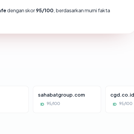
afe
dengan skor
95/100
, berdasarkan murni fakta
sahabatgroup.com
cgd.co.i
95/100
95/100
ID
ID