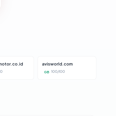
otor.co.id
avisworld.com
00
100/100
GB