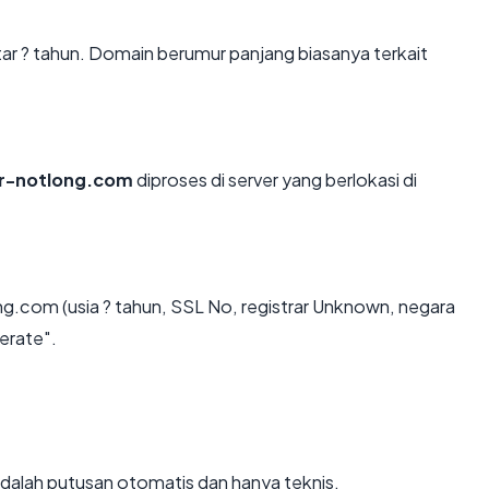
tar ? tahun. Domain berumur panjang biasanya terkait
er-notlong.com
diproses di server yang berlokasi di
ng.com (usia ? tahun, SSL No, registrar Unknown, negara
erate".
i adalah putusan otomatis dan hanya teknis.