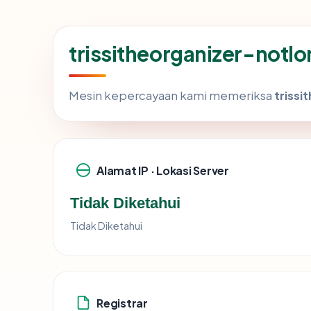
trissitheorganizer-notl
Mesin kepercayaan kami memeriksa
triss
Alamat IP · Lokasi Server
Tidak Diketahui
Tidak Diketahui
Registrar