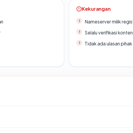
Kekurangan
an
Nameserver milik regi
r
Selalu verifikasi kont
Tidak ada ulasan piha