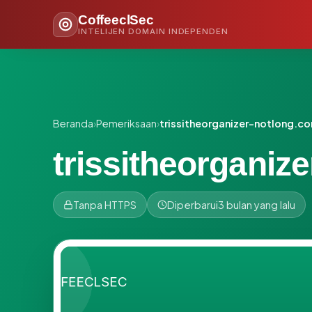
CoffeeclSec
INTELIJEN DOMAIN INDEPENDEN
Beranda
›
Pemeriksaan
›
trissitheorganizer-notlong.c
trissitheorganiz
Tanpa HTTPS
Diperbarui
3 bulan yang lalu