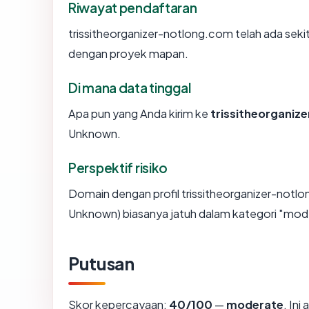
Riwayat pendaftaran
trissitheorganizer-notlong.com telah ada seki
dengan proyek mapan.
Di mana data tinggal
Apa pun yang Anda kirim ke
trissitheorganiz
Unknown.
Perspektif risiko
Domain dengan profil trissitheorganizer-notlo
Unknown) biasanya jatuh dalam kategori "mod
Putusan
Skor kepercayaan:
40/100
—
moderate
. In