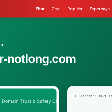
Fitur
Cara
Populer
Tepercaya
om
er-notlong.com
ID Laporan: #A94F4