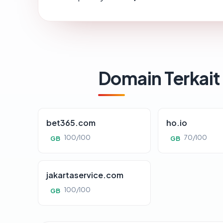
Domain Terkait
bet365.com
ho.io
100/100
70/100
GB
GB
jakartaservice.com
100/100
GB