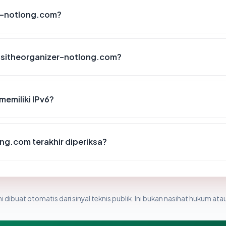
er-notlong.com?
issitheorganizer-notlong.com?
emiliki IPv6?
ong.com terakhir diperiksa?
i dibuat otomatis dari sinyal teknis publik. Ini bukan nasihat hukum atau