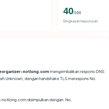
40
/100
Ringkasan keputusan
heorganizer-notlong.com
mengembalikan respons DNS
 oleh Unknown, dengan handshake TLS merespons No.
r-notlong.com disimpulkan dengan: No.