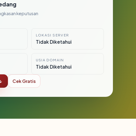
edang
ngkasan keputusan
LOKASI SERVER
i
Tidak Diketahui
USIA DOMAIN
Tidak Diketahui
↓
Cek Gratis