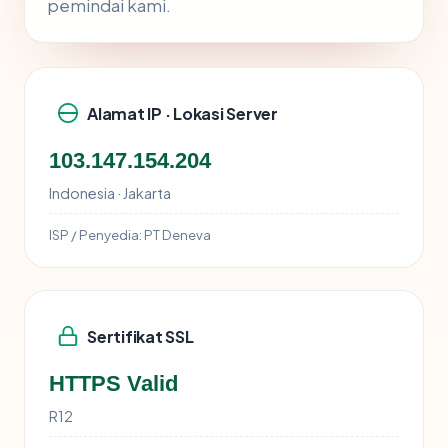
pemindai kami.
Alamat IP · Lokasi Server
103.147.154.204
Indonesia · Jakarta
ISP / Penyedia:
PT Deneva
Sertifikat SSL
HTTPS Valid
R12