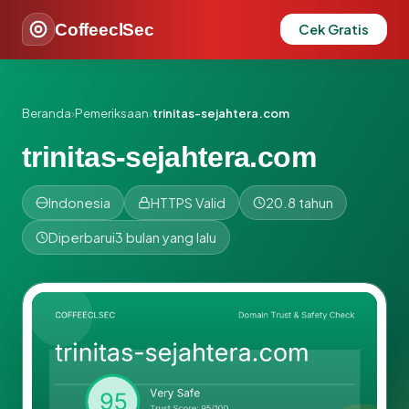
CoffeeclSec
Cek Gratis
Beranda
›
Pemeriksaan
›
trinitas-sejahtera.com
trinitas-sejahtera.com
Indonesia
HTTPS Valid
20.8 tahun
Diperbarui
3 bulan yang lalu