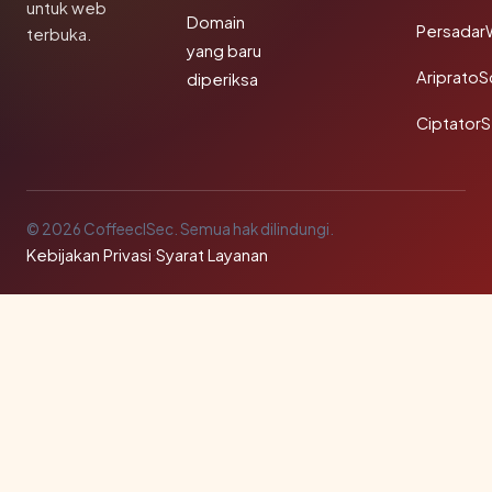
untuk web
Domain
Persadar
terbuka.
yang baru
Ariprato
diperiksa
Ciptator
© 2026 CoffeeclSec. Semua hak dilindungi.
Kebijakan Privasi
·
Syarat Layanan