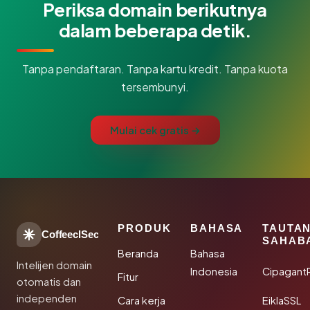
Periksa domain berikutnya
dalam beberapa detik.
Tanpa pendaftaran. Tanpa kartu kredit. Tanpa kuota
tersembunyi.
Mulai cek gratis →
PRODUK
BAHASA
TAUTA
CoffeeclSec
SAHAB
Beranda
Bahasa
Intelijen domain
Indonesia
Cipagant
Fitur
otomatis dan
independen
Cara kerja
EiklaSSL