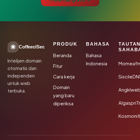
PRODUK
BAHASA
TAUTA
CoffeeclSec
SAHAB
Beranda
Bahasa
Intelijen domain
Indonesia
Momeafm
Fitur
otomatis dan
independen
Cara kerja
SiscileDN
untuk web
Domain
Angklwe
terbuka.
yang baru
AlgaspriT
diperiksa
Kosmonit