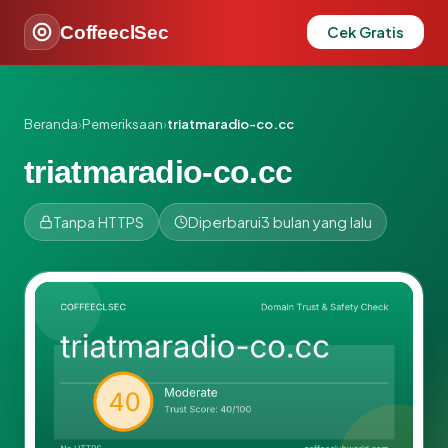
CoffeeclSec
Cek Gratis
Beranda
›
Pemeriksaan
›
triatmaradio-co.cc
triatmaradio-co.cc
Tanpa HTTPS
Diperbarui
3 bulan yang lalu