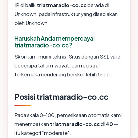
IP di balik
triatmaradio-co.cc
berada di
Unknown, pada infrastruktur yang disediakan
oleh Unknown.
Haruskah Anda mempercayai
triatmaradio-co.cc?
Skor kami murni teknis. Situs dengan SSL valid,
beberapa tahun riwayat, dan registrar
terkemuka cenderung berskor lebih tinggi.
Posisi triatmaradio-co.cc
Pada skala 0-100, pemeriksaan otomatis kami
menempatkan
triatmaradio-co.cc
di
40
—
itu kategori "moderate".