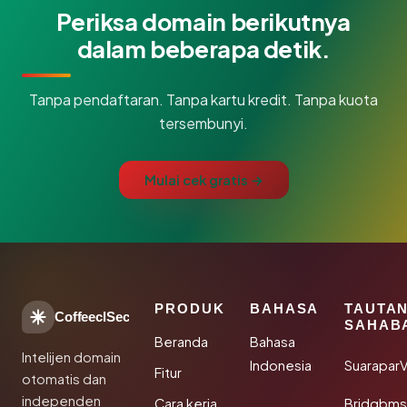
Periksa domain berikutnya
dalam beberapa detik.
Tanpa pendaftaran. Tanpa kartu kredit. Tanpa kuota
tersembunyi.
Mulai cek gratis →
PRODUK
BAHASA
TAUTA
CoffeeclSec
SAHAB
Beranda
Bahasa
Intelijen domain
Indonesia
SuaraparV
Fitur
otomatis dan
independen
Cara kerja
Bridgbms