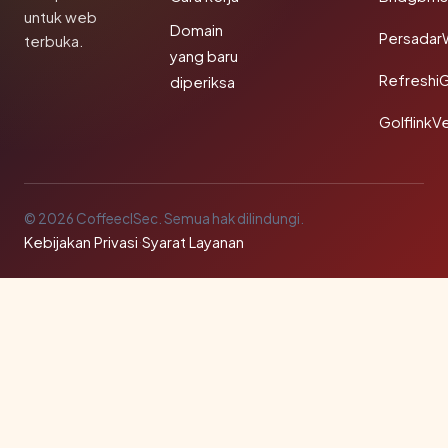
untuk web
Domain
Persadar
terbuka.
yang baru
Refreshi
diperiksa
GolflinkVe
© 2026 CoffeeclSec. Semua hak dilindungi.
Kebijakan Privasi
·
Syarat Layanan