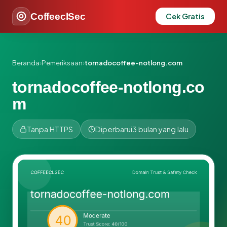
CoffeeclSec
Cek Gratis
Beranda
›
Pemeriksaan
›
tornadocoffee-notlong.com
tornadocoffee-notlong.co
m
Tanpa HTTPS
Diperbarui
3 bulan yang lalu