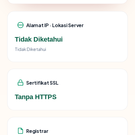
Alamat IP · Lokasi Server
Tidak Diketahui
Tidak Diketahui
Sertifikat SSL
Tanpa HTTPS
Registrar