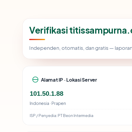
Verifikasi titissampurna
Independen, otomatis, dan gratis — laporan
Alamat IP · Lokasi Server
101.50.1.88
Indonesia · Prapen
ISP / Penyedia:
PT Beon Intermedia