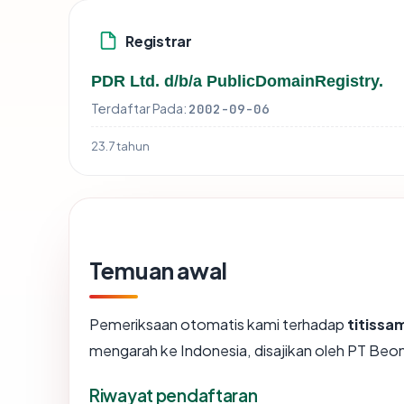
Registrar
PDR Ltd. d/b/a PublicDomainRegistry.
Terdaftar Pada:
2002-09-06
23.7 tahun
Temuan awal
Pemeriksaan otomatis kami terhadap
titiss
mengarah ke Indonesia, disajikan oleh PT Be
Riwayat pendaftaran