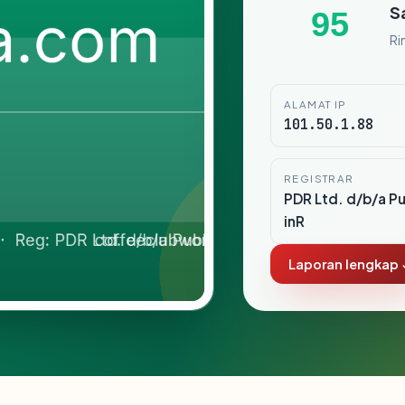
S
95
Ri
ALAMAT IP
101.50.1.88
REGISTRAR
PDR Ltd. d/b/a P
inR
Laporan lengkap 