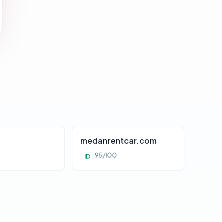
d
medanrentcar.com
95/100
ID