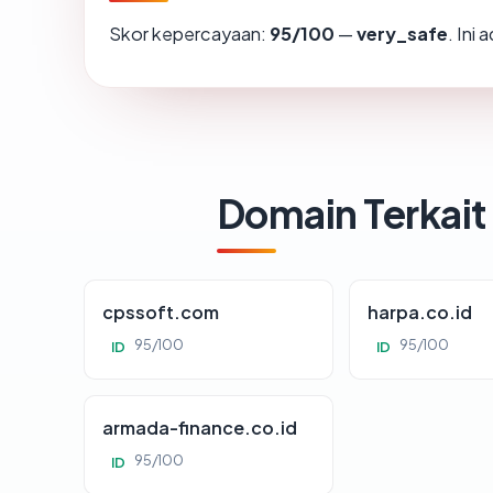
Skor kepercayaan:
95/100
—
very_safe
. Ini
Domain Terkait
cpssoft.com
harpa.co.id
95/100
95/100
ID
ID
armada-finance.co.id
95/100
ID