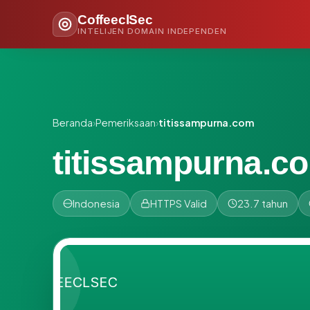
CoffeeclSec
INTELIJEN DOMAIN INDEPENDEN
Beranda
›
Pemeriksaan
›
titissampurna.com
titissampurna.c
Indonesia
HTTPS Valid
23.7 tahun