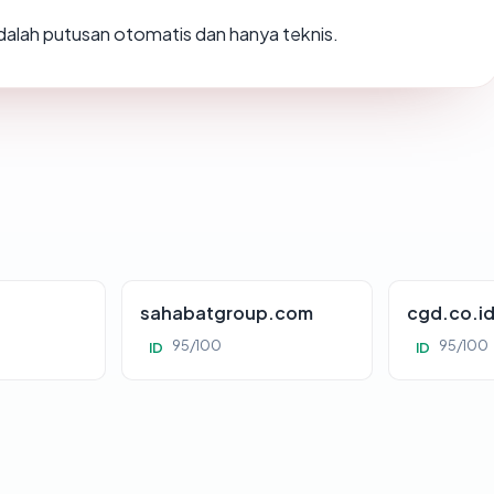
 adalah putusan otomatis dan hanya teknis.
sahabatgroup.com
cgd.co.i
95/100
95/100
ID
ID