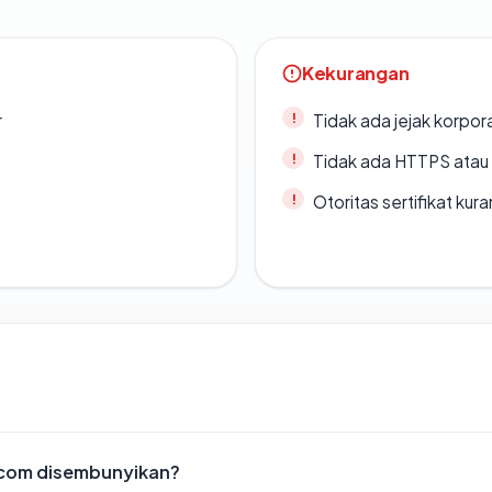
Kekurangan
r
Tidak ada jejak korpora
Tidak ada HTTPS atau s
Otoritas sertifikat ku
.com disembunyikan?