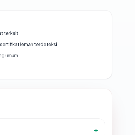
t terkait
ertifikat lemah terdeteksi
rang umum