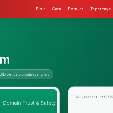
Fitur
Cara
Populer
Tepercaya
om
Diperbarui
3 bulan yang lalu
ID Laporan: #55B49