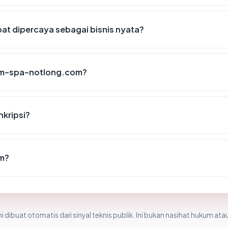
t dipercaya sebagai bisnis nyata?
am-spa-notlong.com?
kripsi?
m?
i dibuat otomatis dari sinyal teknis publik. Ini bukan nasihat hukum atau