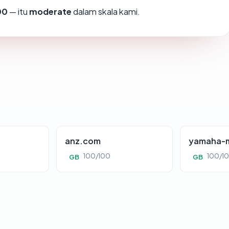
00
— itu
moderate
dalam skala kami.
anz.com
yamaha-m
100/100
100/1
GB
GB