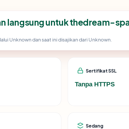
an langsung untuk thedream-sp
alui Unknown dan saat ini disajikan dari Unknown.
Sertifikat SSL
Tanpa HTTPS
Sedang