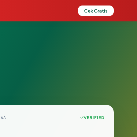
Cek Gratis
C6A
VERIFIED