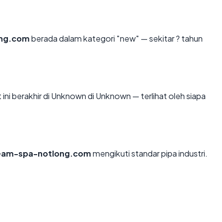
ong.com
berada dalam kategori "new" — sekitar ? tahun
ni berakhir di Unknown di Unknown — terlihat oleh siapa
eam-spa-notlong.com
mengikuti standar pipa industri.