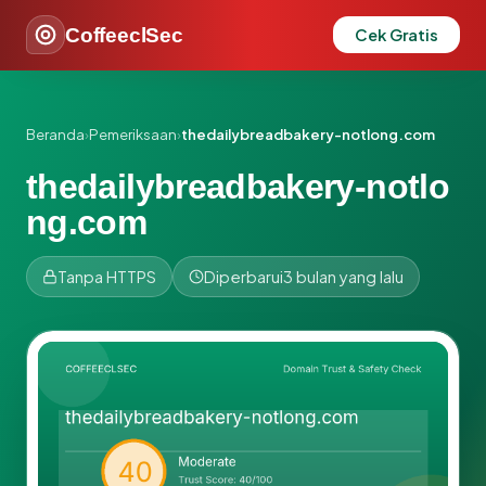
CoffeeclSec
Cek Gratis
Beranda
›
Pemeriksaan
›
thedailybreadbakery-notlong.com
thedailybreadbakery-notlo
ng.com
Tanpa HTTPS
Diperbarui
3 bulan yang lalu