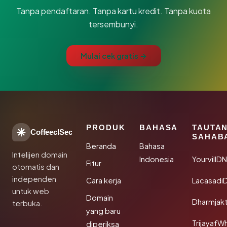
Tanpa pendaftaran. Tanpa kartu kredit. Tanpa kuota
tersembunyi.
Mulai cek gratis →
PRODUK
BAHASA
TAUTA
CoffeeclSec
SAHAB
Beranda
Bahasa
Intelijen domain
Indonesia
YourvillD
Fitur
otomatis dan
independen
Cara kerja
Lacasadi
untuk web
Domain
Dharmjak
terbuka.
yang baru
TrijayafW
diperiksa