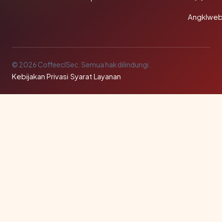
Angklwe
© 2026 CoffeeclSec. Semua hak dilindungi.
Kebijakan Privasi
·
Syarat Layanan