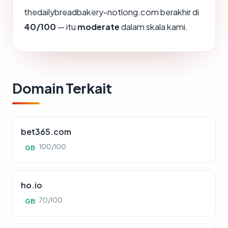
thedailybreadbakery-notlong.com berakhir di
40/100
— itu
moderate
dalam skala kami.
Domain Terkait
bet365.com
100/100
GB
ho.io
70/100
GB