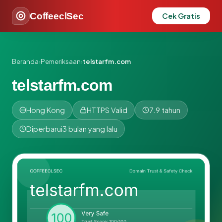
CoffeeclSec
Cek Gratis
Beranda
›
Pemeriksaan
›
telstarfm.com
telstarfm.com
Hong Kong
HTTPS Valid
7.9 tahun
Diperbarui
3 bulan yang lalu