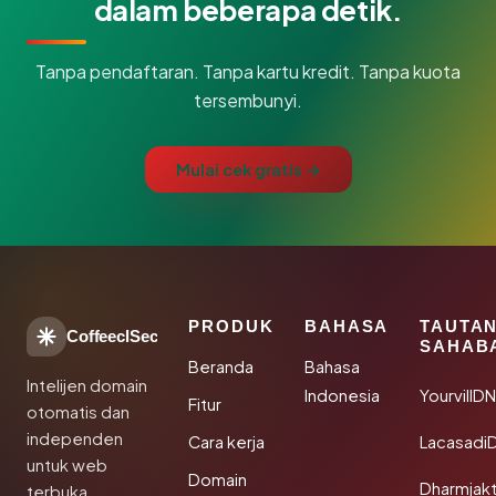
dalam beberapa detik.
Tanpa pendaftaran. Tanpa kartu kredit. Tanpa kuota
tersembunyi.
Mulai cek gratis →
PRODUK
BAHASA
TAUTA
CoffeeclSec
SAHAB
Beranda
Bahasa
Intelijen domain
Indonesia
YourvillD
Fitur
otomatis dan
independen
Cara kerja
Lacasadi
untuk web
Domain
Dharmjak
terbuka.