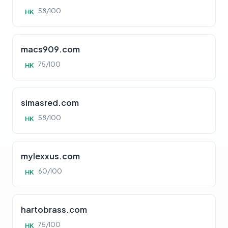
58/100
HK
macs909.com
75/100
HK
simasred.com
58/100
HK
mylexxus.com
60/100
HK
hartobrass.com
75/100
HK