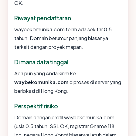
OK.
Riwayat pendaftaran
waybekomunika.com telah ada sekitar 0.5
tahun. Domain berumur panjang biasanya
terkait dengan proyek mapan.
Di mana data tinggal
Apa pun yang Anda kirim ke
waybekomunika.com
diproses di server yang
berlokasi di Hong Kong.
Perspektif risiko
Domain dengan profil waybekomunika.com
(usia 0.5 tahun, SSL OK, registrar Gname 118
Inc, negara Hong Kong) biasanya jatuh dalam