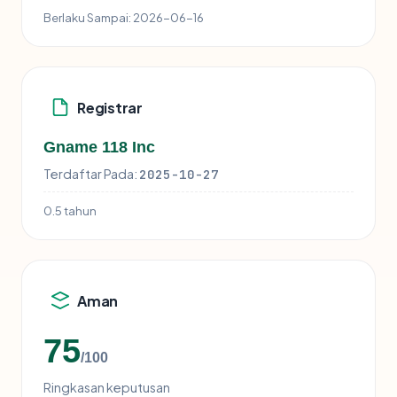
Berlaku Sampai:
2026-06-16
Registrar
Gname 118 Inc
Terdaftar Pada:
2025-10-27
0.5 tahun
Aman
75
/100
Ringkasan keputusan