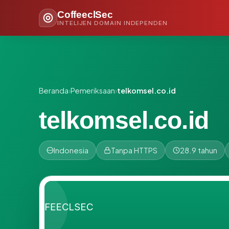
CoffeeclSec
INTELIJEN DOMAIN INDEPENDEN
Beranda
›
Pemeriksaan
›
telkomsel.co.id
telkomsel.co.id
Indonesia
Tanpa HTTPS
28.9 tahun