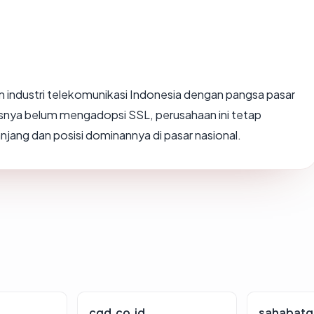
 industri telekomunikasi Indonesia dengan pangsa pasar
tusnya belum mengadopsi SSL, perusahaan ini tetap
njang dan posisi dominannya di pasar nasional.
cgd.co.id
sahabatg