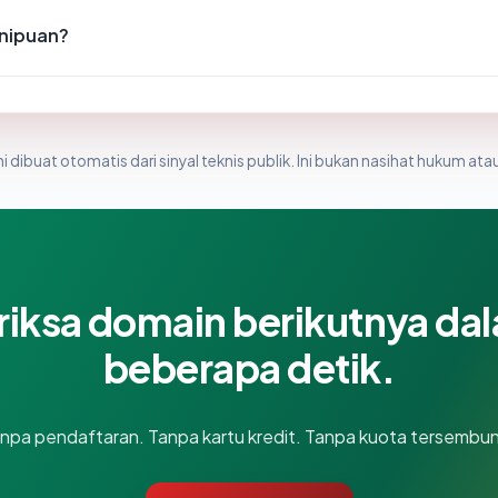
enipuan?
i dibuat otomatis dari sinyal teknis publik. Ini bukan nasihat hukum atau
riksa domain berikutnya da
beberapa detik.
npa pendaftaran. Tanpa kartu kredit. Tanpa kuota tersembun