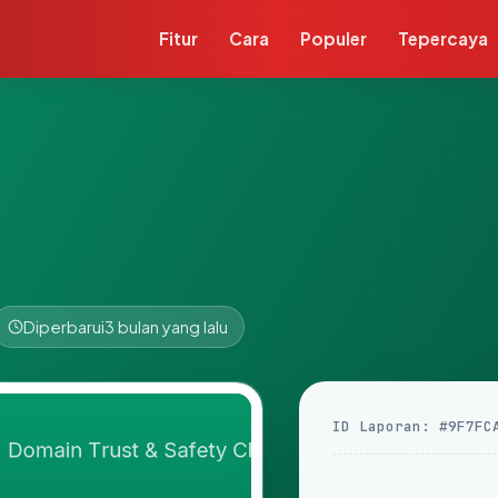
Fitur
Cara
Populer
Tepercaya
Diperbarui
3 bulan yang lalu
ID Laporan: #9F7FC