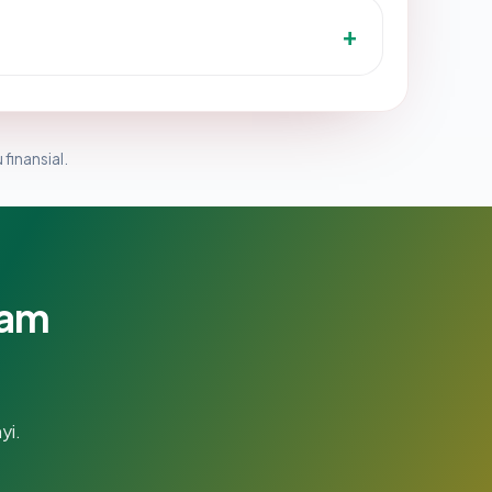
 finansial.
lam
yi.