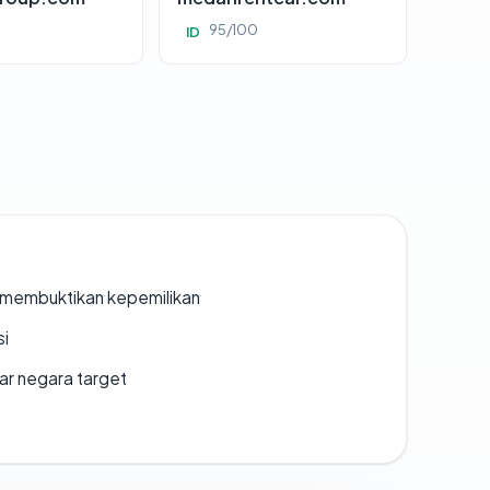
95/100
ID
ak membuktikan kepemilikan
si
uar negara target