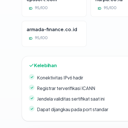
95/100
95/100
ID
ID
armada-finance.co.id
95/100
ID
Kelebihan
Konektivitas IPv6 hadir
Registrar terverifikasi ICANN
Jendela validitas sertifikat saat ini
Dapat dijangkau pada port standar