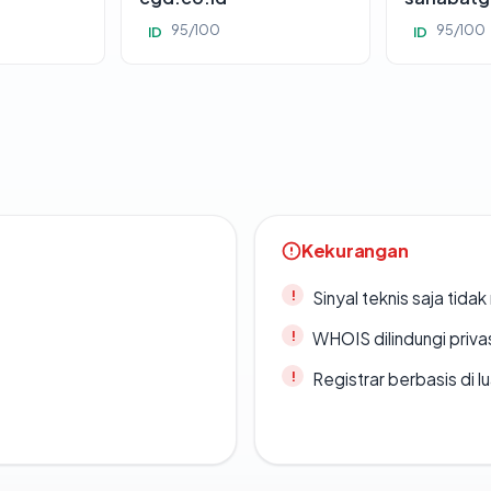
95/100
95/100
ID
ID
Kekurangan
Sinyal teknis saja tid
WHOIS dilindungi priva
Registrar berbasis di l