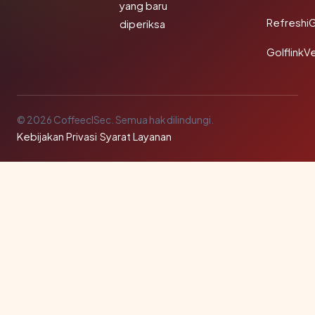
yang baru
Refreshi
diperiksa
GolflinkVe
© 2026 CoffeeclSec. Semua hak dilindungi.
Kebijakan Privasi
·
Syarat Layanan