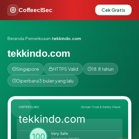
CoffeeclSec
Cek Gratis
Beranda
›
Pemeriksaan
›
tekkindo.com
tekkindo.com
Singapore
HTTPS Valid
18.8 tahun
Diperbarui
3 bulan yang lalu