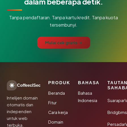
dalam beberapa detik.
Tanpa pendaftaran. Tanpa kartu kredit. Tanpa kuota
tersembunyi.
Mulai cek gratis →
PRODUK
BAHASA
TAUTA
CoffeeclSec
SAHAB
Beranda
Bahasa
Intelijen domain
Indonesia
SuaraparV
Fitur
otomatis dan
independen
Cara kerja
Bridgbms
untuk web
Domain
Persadar
terbuka.