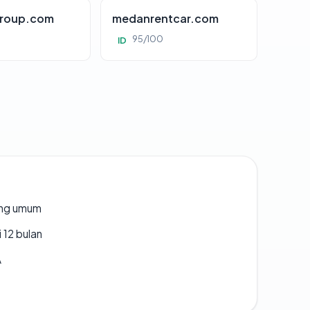
roup.com
medanrentcar.com
95/100
ID
rang umum
 12 bulan
A