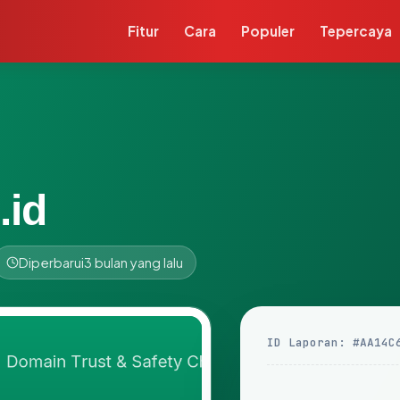
Fitur
Cara
Populer
Tepercaya
.id
Diperbarui
3 bulan yang lalu
ID Laporan: #AA14C