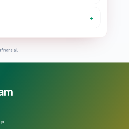
 finansial.
lam
yi.