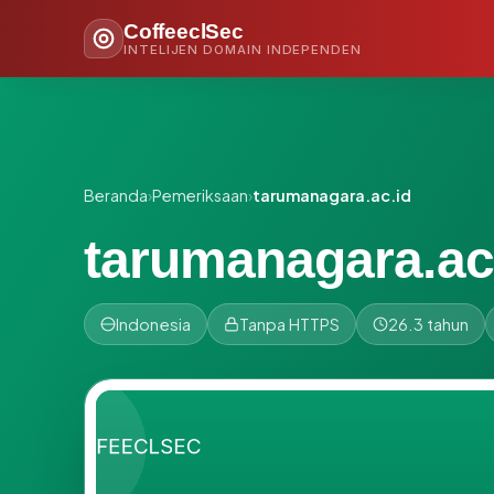
CoffeeclSec
INTELIJEN DOMAIN INDEPENDEN
Beranda
›
Pemeriksaan
›
tarumanagara.ac.id
tarumanagara.ac
Indonesia
Tanpa HTTPS
26.3 tahun