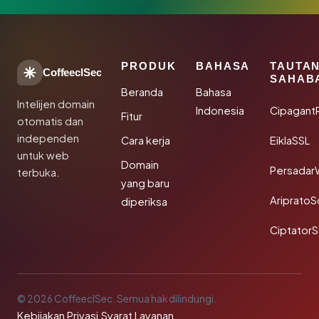
PRODUK
BAHASA
TAUTA
CoffeeclSec
SAHAB
Beranda
Bahasa
Intelijen domain
Indonesia
Cipagant
Fitur
otomatis dan
independen
Cara kerja
EiklaSSL
untuk web
Domain
Persadar
terbuka.
yang baru
Ariprato
diperiksa
Ciptator
© 2026 CoffeeclSec. Semua hak dilindungi.
Kebijakan Privasi
·
Syarat Layanan