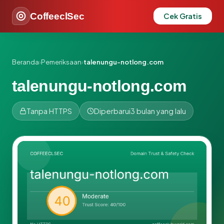
CoffeeclSec
Cek Gratis
Beranda
›
Pemeriksaan
›
talenungu-notlong.com
talenungu-notlong.com
Tanpa HTTPS
Diperbarui
3 bulan yang lalu