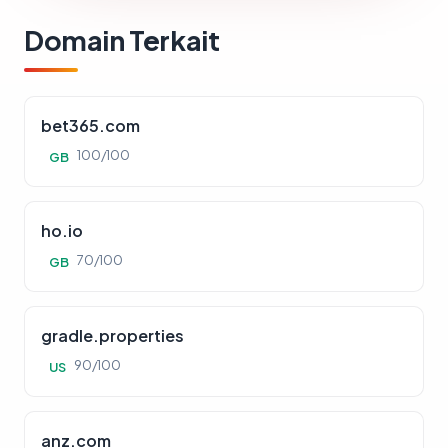
Domain Terkait
bet365.com
100/100
GB
ho.io
70/100
GB
gradle.properties
90/100
US
anz.com