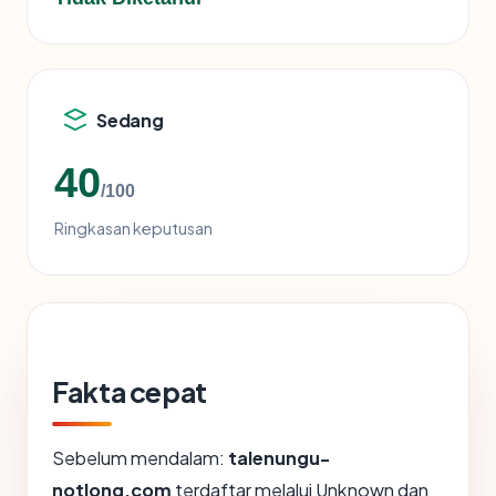
Sedang
40
/100
Ringkasan keputusan
Fakta cepat
Sebelum mendalam:
talenungu-
notlong.com
terdaftar melalui Unknown dan