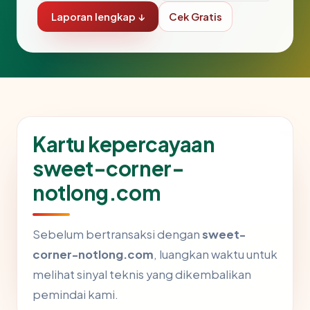
Laporan lengkap ↓
Cek Gratis
Kartu kepercayaan
sweet-corner-
notlong.com
Sebelum bertransaksi dengan
sweet-
corner-notlong.com
, luangkan waktu untuk
melihat sinyal teknis yang dikembalikan
pemindai kami.