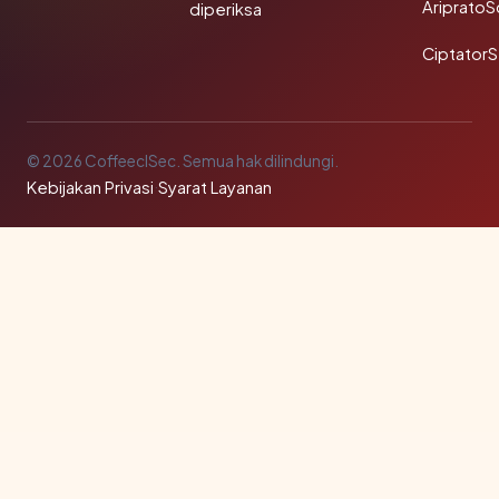
Ariprato
diperiksa
Ciptator
© 2026 CoffeeclSec. Semua hak dilindungi.
Kebijakan Privasi
·
Syarat Layanan