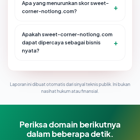
Apa yang menurunkan skor sweet-
corner-notlong.com?
Apakah sweet-corner-notlong.com
dapat dipercaya sebagai bisnis
nyata?
Laporan ini dibuat otomatis dari sinyal teknis publik. Ini bukan
nasihat hukum atau finansial.
Periksa domain berikutnya
dalam beberapa detik.