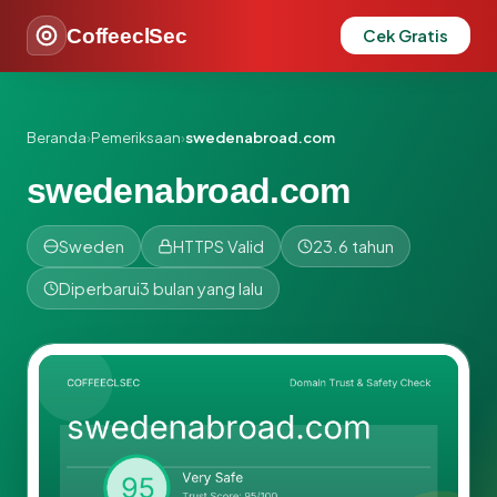
CoffeeclSec
Cek Gratis
Beranda
›
Pemeriksaan
›
swedenabroad.com
swedenabroad.com
Sweden
HTTPS Valid
23.6 tahun
Diperbarui
3 bulan yang lalu