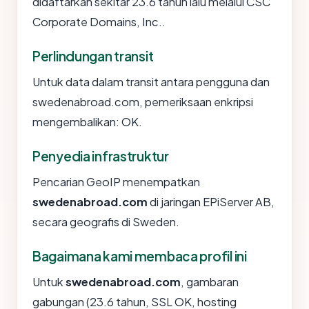
didaftarkan sekitar 23.6 tahun lalu melalui CSC
Corporate Domains, Inc..
Perlindungan transit
Untuk data dalam transit antara pengguna dan
swedenabroad.com, pemeriksaan enkripsi
mengembalikan: OK.
Penyedia infrastruktur
Pencarian GeoIP menempatkan
swedenabroad.com
di jaringan EPiServer AB,
secara geografis di Sweden.
Bagaimana kami membaca profil ini
Untuk
swedenabroad.com
, gambaran
gabungan (23.6 tahun, SSL OK, hosting