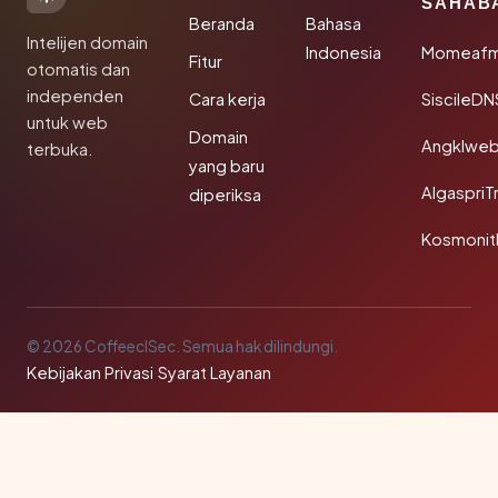
SAHAB
Beranda
Bahasa
Intelijen domain
Indonesia
Momeafm
Fitur
otomatis dan
independen
Cara kerja
SiscileDN
untuk web
Domain
Angklwe
terbuka.
yang baru
AlgaspriT
diperiksa
Kosmonit
© 2026 CoffeeclSec. Semua hak dilindungi.
Kebijakan Privasi
·
Syarat Layanan