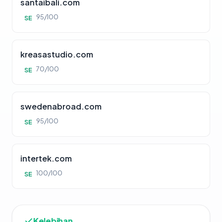
santaibali.com
95/100
SE
kreasastudio.com
70/100
SE
swedenabroad.com
95/100
SE
intertek.com
100/100
SE
Kelebihan