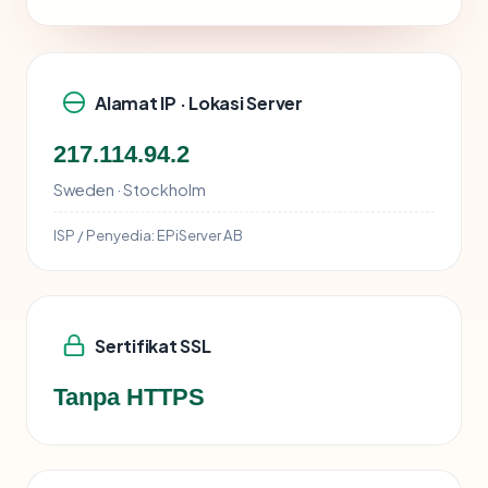
Alamat IP · Lokasi Server
217.114.94.2
Sweden · Stockholm
ISP / Penyedia:
EPiServer AB
Sertifikat SSL
Tanpa HTTPS