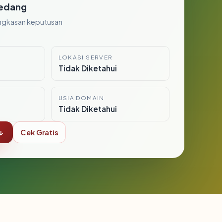
edang
ngkasan keputusan
LOKASI SERVER
i
Tidak Diketahui
USIA DOMAIN
Tidak Diketahui
↓
Cek Gratis