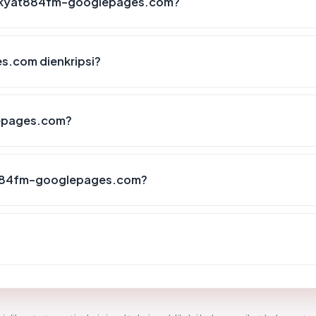
rakyat884fm-googlepages.com?
.com dienkripsi?
epages.com?
t884fm-googlepages.com?