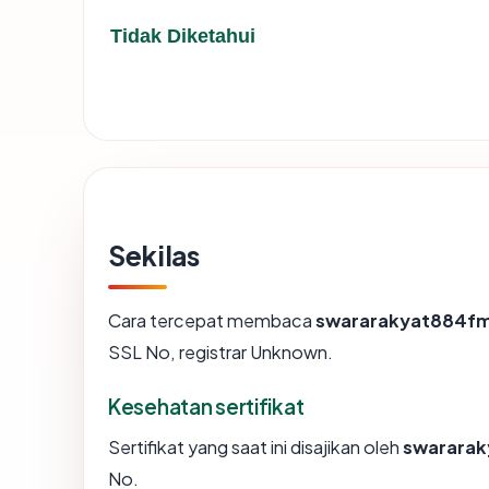
Tidak Diketahui
Sekilas
Cara tercepat membaca
swararakyat884f
SSL No, registrar Unknown.
Kesehatan sertifikat
Sertifikat yang saat ini disajikan oleh
swarara
No.