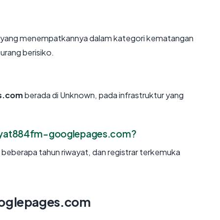
un, yang menempatkannya dalam kategori kematangan
urang berisiko.
s.com
berada di Unknown, pada infrastruktur yang
akyat884fm-googlepages.com?
, beberapa tahun riwayat, dan registrar terkemuka
ooglepages.com