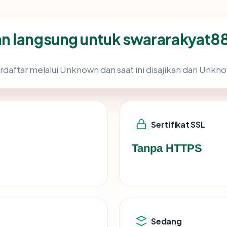
an langsung untuk swararakya
rdaftar melalui Unknown dan saat ini disajikan dari Unkn
Sertifikat SSL
Tanpa HTTPS
Sedang