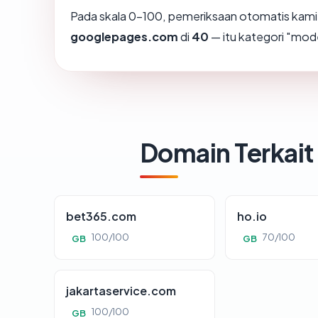
Pada skala 0-100, pemeriksaan otomatis ka
googlepages.com
di
40
— itu kategori "mod
Domain Terkait
bet365.com
ho.io
100/100
70/100
GB
GB
jakartaservice.com
100/100
GB