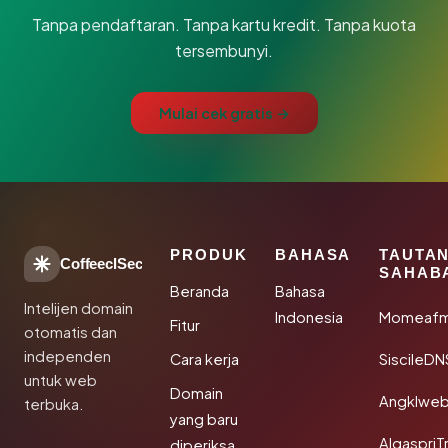
Tanpa pendaftaran. Tanpa kartu kredit. Tanpa kuota
tersembunyi.
Mulai cek gratis →
PRODUK
BAHASA
TAUTA
CoffeeclSec
SAHAB
Beranda
Bahasa
Intelijen domain
Indonesia
Momeafm
Fitur
otomatis dan
independen
Cara kerja
SiscileDN
untuk web
Domain
Angklwe
terbuka.
yang baru
AlgaspriT
diperiksa