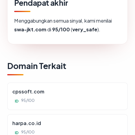
Pendapat akhir
Menggabungkan semua sinyal, kami menilai
swa-jkt.com
di
95/100
(
very_safe
).
Domain Terkait
cpssoft.com
95/100
ID
harpa.co.id
95/100
ID