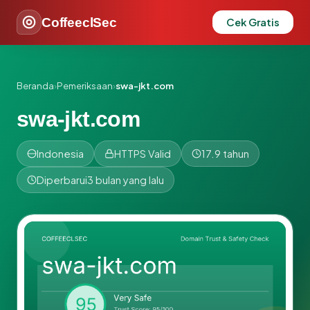
CoffeeclSec
Cek Gratis
Beranda
›
Pemeriksaan
›
swa-jkt.com
swa-jkt.com
Indonesia
HTTPS Valid
17.9 tahun
Diperbarui
3 bulan yang lalu