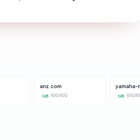
anz.com
yamaha-m
100/100
100/1
GB
GB