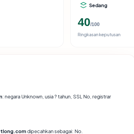
Sedang
40
/100
Ringkasan keputusan
m
: negara Unknown, usia ? tahun, SSL No, registrar
otlong.com
dipecahkan sebagai: No.