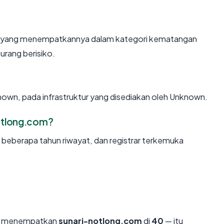
un, yang menempatkannya dalam kategori kematangan
urang berisiko.
own, pada infrastruktur yang disediakan oleh Unknown.
otlong.com?
, beberapa tahun riwayat, dan registrar terkemuka
mi menempatkan
sunari-notlong.com
di
40
— itu