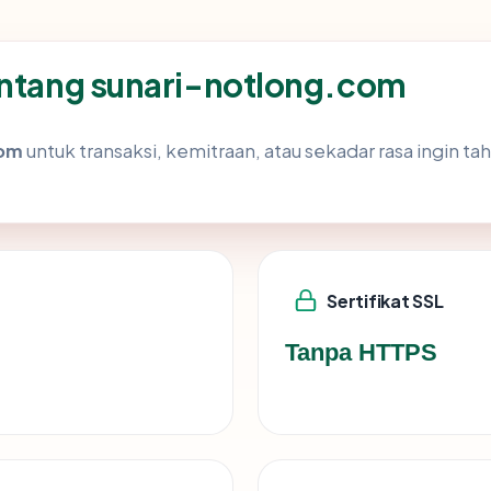
entang sunari-notlong.com
com
untuk transaksi, kemitraan, atau sekadar rasa ingin ta
Sertifikat SSL
Tanpa HTTPS