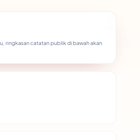
hu, ringkasan catatan publik di bawah akan