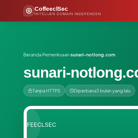
CoffeeclSec
INTELIJEN DOMAIN INDEPENDEN
Beranda
›
Pemeriksaan
›
sunari-notlong.com
sunari-notlong.
Tanpa HTTPS
Diperbarui
3 bulan yang lalu