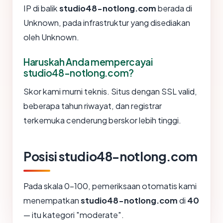
IP di balik
studio48-notlong.com
berada di
Unknown, pada infrastruktur yang disediakan
oleh Unknown.
Haruskah Anda mempercayai
studio48-notlong.com?
Skor kami murni teknis. Situs dengan SSL valid,
beberapa tahun riwayat, dan registrar
terkemuka cenderung berskor lebih tinggi.
Posisi studio48-notlong.com
Pada skala 0-100, pemeriksaan otomatis kami
menempatkan
studio48-notlong.com
di
40
— itu kategori "moderate".