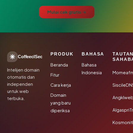
Mulai cek gratis →
PRODUK
BAHASA
TAUTA
CoffeeclSec
SAHAB
Beranda
Bahasa
Intelijen domain
Indonesia
Momeafm
Fitur
otomatis dan
independen
Cara kerja
SiscileDN
untuk web
Domain
Angklwe
terbuka.
yang baru
AlgaspriT
diperiksa
Kosmonit