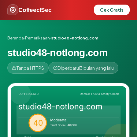
CoffeeclSec
Cek Gratis
Beranda
›
Pemeriksaan
›
studio48-notlong.com
studio48-notlong.com
Tanpa HTTPS
Diperbarui
3 bulan yang lalu