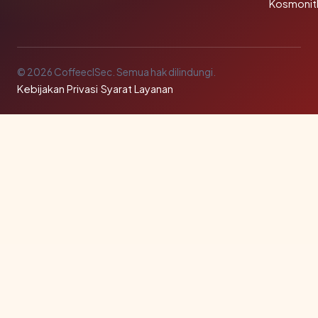
Kosmonit
© 2026 CoffeeclSec. Semua hak dilindungi.
Kebijakan Privasi
·
Syarat Layanan