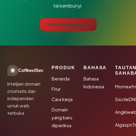
tersembunyi.
Mulai cek gratis →
PRODUK
BAHASA
TAUTA
CoffeeclSec
SAHAB
Beranda
Bahasa
Intelijen domain
Indonesia
Momeafm
Fitur
otomatis dan
independen
Cara kerja
SiscileDN
untuk web
Domain
Angklwe
terbuka.
yang baru
AlgaspriT
diperiksa