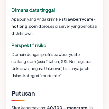
Di mana data tinggal
Apa pun yang Anda kirim ke
strawberrycafe-
notlong.com
diproses di server yang berlokasi
di Unknown.
Perspektif risiko
Domain dengan profil strawberrycafe-
notlong.com (usia ? tahun, SSL No, registrar
Unknown, negara Unknown) biasanya jatuh
dalam kategori "moderate".
Putusan
Skor kepercayaan:
40/100
—
moderate
. Ini