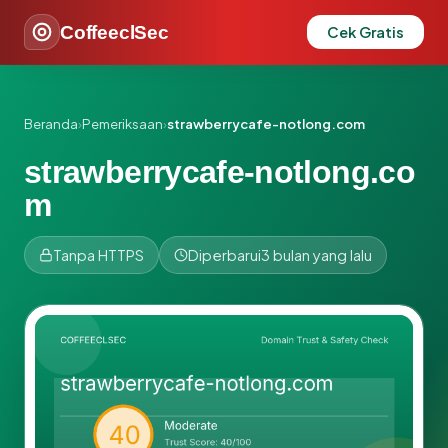
CoffeeclSec
Cek Gratis
Beranda
›
Pemeriksaan
›
strawberrycafe-notlong.com
strawberrycafe-notlong.co
m
Tanpa HTTPS
Diperbarui
3 bulan yang lalu