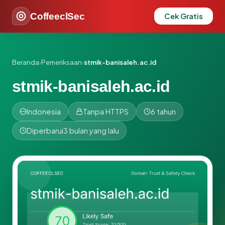
CoffeeclSec
Cek Gratis
Beranda
›
Pemeriksaan
›
stmik-banisaleh.ac.id
stmik-banisaleh.ac.id
Indonesia
Tanpa HTTPS
6 tahun
Diperbarui
3 bulan yang lalu