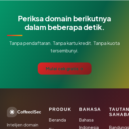
Periksa domain berikutnya
dalam beberapa detik.
Tanpa pendaftaran. Tanpa kartu kredit. Tanpa kuota
tersembunyi.
Mulai cek gratis →
PRODUK
BAHASA
TAUTA
CoffeeclSec
SAHAB
Beranda
Bahasa
Intelijen domain
Indonesia
Bandung