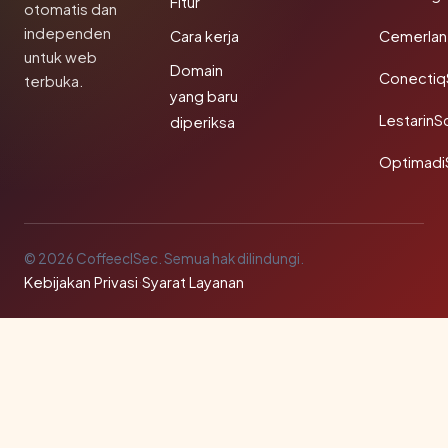
Fitur
otomatis dan
independen
Cara kerja
Cemerlan
untuk web
Domain
Conectiq
terbuka.
yang baru
LestarinS
diperiksa
Optimadi
© 2026 CoffeeclSec. Semua hak dilindungi.
Kebijakan Privasi
·
Syarat Layanan