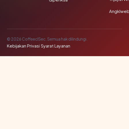
Angklwe
© 2026 CoffeeclSec. Semua hak dilindungi.
Kebijakan Privasi
·
Syarat Layanan