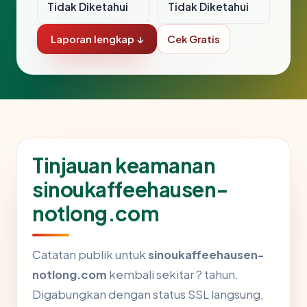
Tidak Diketahui
Tidak Diketahui
Laporan lengkap ↓
Cek Gratis
Tinjauan keamanan
sinoukaffeehausen-
notlong.com
Catatan publik untuk
sinoukaffeehausen-
notlong.com
kembali sekitar ? tahun.
Digabungkan dengan status SSL langsung,