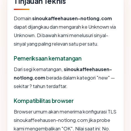
Tinjauan Teknis
Domain
sinoukaffeehausen-notlong.com
dapat dijangkau dan mengarah ke Unknown via
Unknown. Di bawah kami menelusuri sinyal-
sinyal yang paling relevan satu per satu.
Pemeriksaan kematangan
Dari segi kematangan,
sinoukaffeehausen-
notlong.com
berada dalam kategori "new" —
sekitar ? tahun terdaftar.
Kompatibilitas browser
Browser umum akan menerima konfigurasi TLS
sinoukaffeehausen-notlong.com jika probe
kami mengembalikan "OK". Nilai saat ini: No.