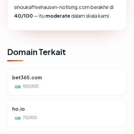
sinoukaffeehausen-notlong.com berakhir di
40/100
— itu
moderate
dalam skala kami.
Domain Terkait
bet365.com
100/100
GB
ho.io
70/100
GB