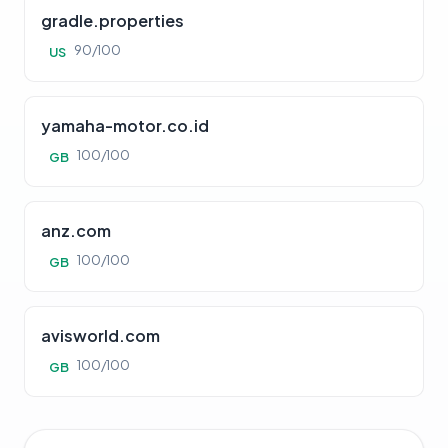
gradle.properties
90/100
US
yamaha-motor.co.id
100/100
GB
anz.com
100/100
GB
avisworld.com
100/100
GB