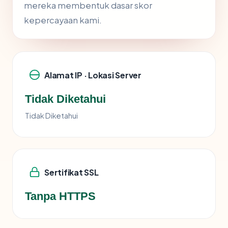
mereka membentuk dasar skor
kepercayaan kami.
Alamat IP · Lokasi Server
Tidak Diketahui
Tidak Diketahui
Sertifikat SSL
Tanpa HTTPS