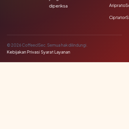
Ariprato
diperiksa
Ciptator
© 2026 CoffeeclSec. Semua hak dilindungi.
Kebijakan Privasi
·
Syarat Layanan