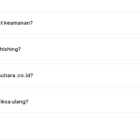
ist keamanan?
phishing?
mutiara.co.id?
riksa ulang?