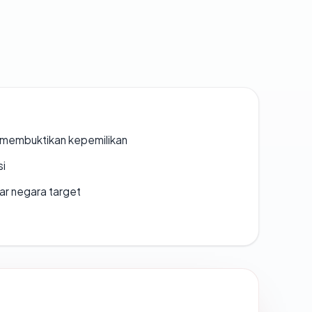
ak membuktikan kepemilikan
si
uar negara target