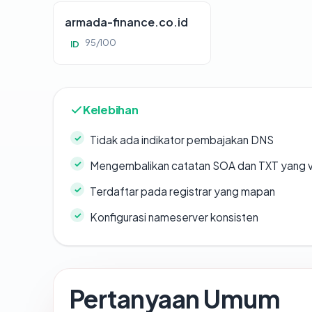
armada-finance.co.id
95/100
ID
Kelebihan
Tidak ada indikator pembajakan DNS
Mengembalikan catatan SOA dan TXT yang v
Terdaftar pada registrar yang mapan
Konfigurasi nameserver konsisten
Pertanyaan Umum