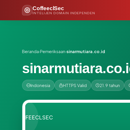
CoffeeclSec
INTELIJEN DOMAIN INDEPENDEN
Beranda
›
Pemeriksaan
›
sinarmutiara.co.id
sinarmutiara.co.
Indonesia
HTTPS Valid
21.9 tahun