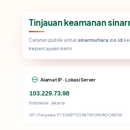
Tinjauan keamanan sinar
Catatan publik untuk
sinarmutiara.co.id
ke
kepercayaan kami.
Alamat IP · Lokasi Server
103.229.73.98
Indonesia · Jakarta
ISP / Penyedia:
PT. EXABYTES NETWORK INDONESIA