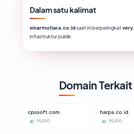
Dalam satu kalimat
sinarmutiara.co.id
saat ini berperingkat
very
infrastruktur publik.
Domain Terkait
cpssoft.com
harpa.co.id
95/100
95/100
ID
ID