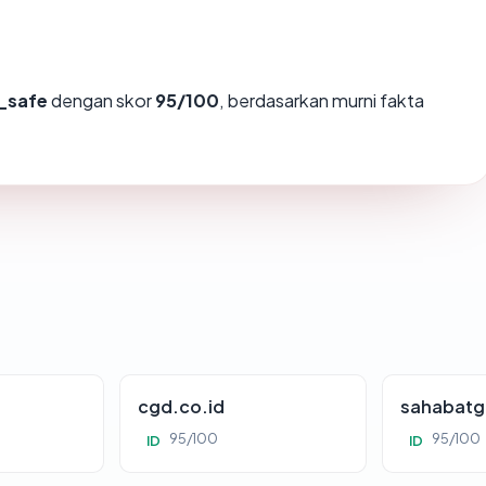
_safe
dengan skor
95/100
, berdasarkan murni fakta
cgd.co.id
sahabatg
95/100
95/100
ID
ID