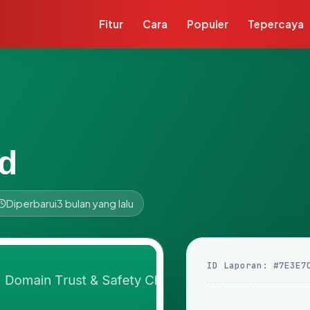
Fitur
Cara
Populer
Tepercaya
id
Diperbarui
3 bulan yang lalu
ID Laporan: #7E3E7