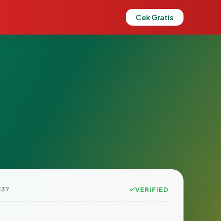
Cek Gratis
C37
VERIFIED