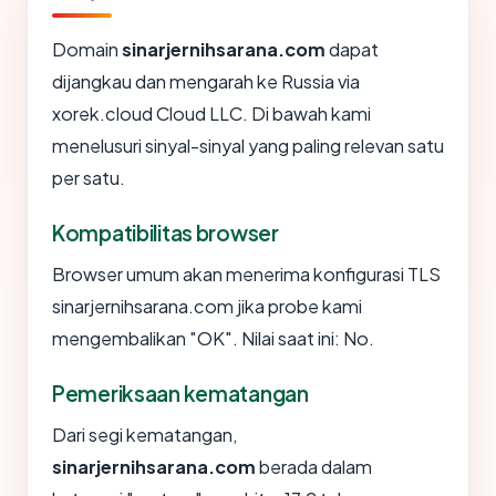
Domain
sinarjernihsarana.com
dapat
dijangkau dan mengarah ke Russia via
xorek.cloud Cloud LLC. Di bawah kami
menelusuri sinyal-sinyal yang paling relevan satu
per satu.
Kompatibilitas browser
Browser umum akan menerima konfigurasi TLS
sinarjernihsarana.com jika probe kami
mengembalikan "OK". Nilai saat ini: No.
Pemeriksaan kematangan
Dari segi kematangan,
sinarjernihsarana.com
berada dalam