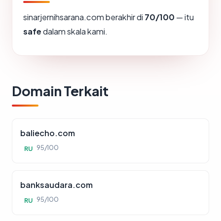
sinarjernihsarana.com berakhir di
70/100
— itu
safe
dalam skala kami.
Domain Terkait
baliecho.com
95/100
RU
banksaudara.com
95/100
RU