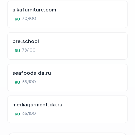
alkafurniture.com
70/100
RU
pre.school
78/100
RU
seafoods.da.ru
65/100
RU
mediagarment.da.ru
65/100
RU