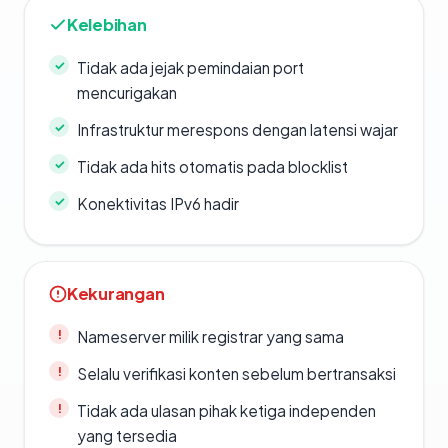
Kelebihan
Tidak ada jejak pemindaian port
mencurigakan
Infrastruktur merespons dengan latensi wajar
Tidak ada hits otomatis pada blocklist
Konektivitas IPv6 hadir
Kekurangan
Nameserver milik registrar yang sama
Selalu verifikasi konten sebelum bertransaksi
Tidak ada ulasan pihak ketiga independen
yang tersedia