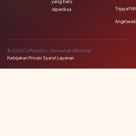
yang baru
TrijayafW
diperiksa
Angklwe
© 2026 CoffeeclSec. Semua hak dilindungi.
Kebijakan Privasi
·
Syarat Layanan