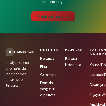
tersembunyi.
Mulai cek gratis →
PRODUK
BAHASA
TAUTA
CoffeeclSec
SAHAB
Beranda
Bahasa
Intelijen domain
Indonesia
YourvillD
Fitur
otomatis dan
independen
Cara kerja
Lacasadi
untuk web
Domain
Dharmjak
terbuka.
yang baru
TrijayafW
diperiksa
Angklwe