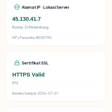
Alamat IP · Lokasi Server
45.130.41.7
Russia · St Petersburg
ISP / Penyedia:
BEGET.RU
Sertifikat SSL
HTTPS Valid
R12
Berlaku Sampai:
2026-07-27