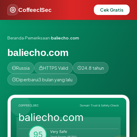
CoffeeclSec
Cek Gratis
Beranda
›
Pemeriksaan
›
baliecho.com
baliecho.com
Russia
HTTPS Valid
24.8 tahun
Diperbarui
3 bulan yang lalu